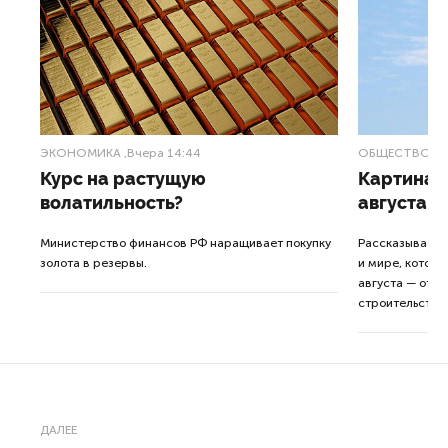
ЭКОНОМИКА
,Вчера 14:44
ОБЩЕСТВО
,В
Курс на растущую
Картина н
волатильность?
августа
ные
Министерство финансов РФ наращивает покупку
Рассказываем 
золота в резервы.
и мире, которы
августа — от т
строительства 
ДАЛЕЕ