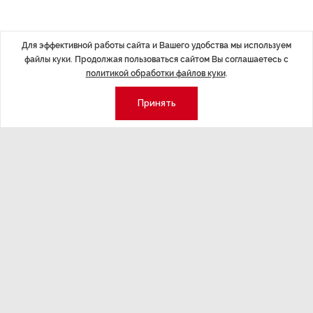
ДАЛЕЕ
Для эффективной работы сайта и Вашего удобства мы используем
файлы куки. Продолжая пользоваться сайтом Вы соглашаетесь с
Физика активной
политикой обработки файлов куки
.
материи: исследовать
Принять
возможности
Экономика
Стиль жизни
Общество
Мероприятия
Экспертное мнение
Новости партнеров
Аналитика
Недвижимость