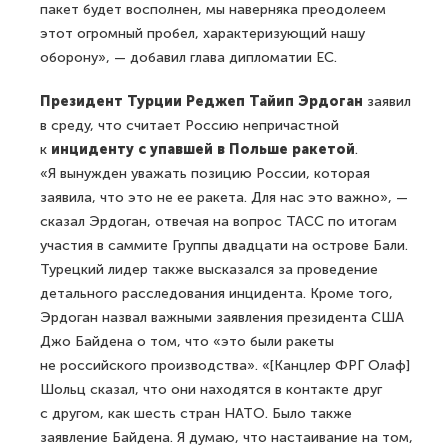
пакет будет восполнен, мы наверняка преодолеем
этот огромный пробел, характеризующий нашу
оборону», — добавил глава дипломатии ЕС.
Президент Турции Реджеп Тайип Эрдоган
заявил
в среду, что считает Россию непричастной
к
инциденту с упавшей в Польше ракетой
.
«Я вынужден уважать позицию России, которая
заявила, что это не ее ракета. Для нас это важно», —
сказал Эрдоган, отвечая на вопрос ТАСС по итогам
участия в саммите Группы двадцати на острове Бали.
Турецкий лидер также высказался за проведение
детального расследования инцидента. Кроме того,
Эрдоган назвал важными заявления президента США
Джо Байдена о том, что «это были ракеты
не российского производства». «[Канцлер ФРГ Олаф]
Шольц сказал, что они находятся в контакте друг
с другом, как шесть стран НАТО. Было также
заявление Байдена. Я думаю, что настаивание на том,