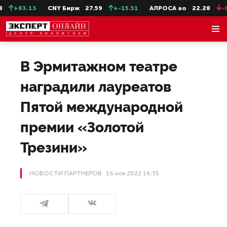
13
CNY Бирж
27.59
+-15.51
АЛРОСА ао
22.28
-0.31
С
В Эрмитажном театре
наградили лауреатов
Пятой международной
премии «Золотой
Трезини»
НОВОСТИ ПАРТНЕРОВ
16 ноя 2022 16:35