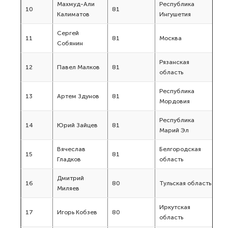
Махмуд-Али
Республика
10
81
Калиматов
Ингушетия
Сергей
11
81
Москва
Собянин
Рязанская
12
Павел Малков
81
область
Республика
13
Артем Здунов
81
Мордовия
Республика
14
Юрий Зайцев
81
Марий Эл
Вячеслав
Белгородская
15
81
Гладков
область
Дмитрий
16
80
Тульская область
Миляев
Иркутская
17
Игорь Кобзев
80
область