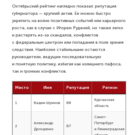
Октябрьский рейтинг наглядно показал: репутация
губернатора — хрупкий актив. Ее можно быстро
укрепить на волне позитивных событий или карьерного
роста, как в случае с Игорем Руденей, но также легко
и растерять из-за скандалов, конфликтов
с федеральным центром или попадания в поле зрения
следствия. Наиболее стабильными остаются
руководители, ведущие последовательную
и понятную политику, избегая как излишнего пафоса,
так и громких конфликтов.
Место
Имя
Репутация
Регион
Курганская
1
Вадим Шумков
88
область
Санкт-
Александр
Петербург
2
87
Дрозденко
и Ленинградская
область