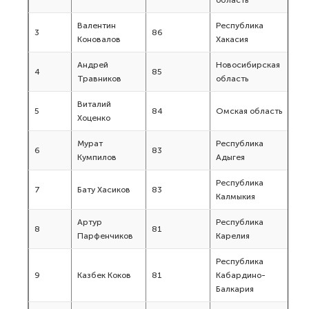
Валентин
Республика
3
86
Коновалов
Хакасия
Андрей
Новосибирская
4
85
Травников
область
Виталий
5
84
Омская область
Хоценко
Мурат
Республика
6
83
Кумпилов
Адыгея
Республика
7
Бату Хасиков
83
Калмыкия
Артур
Республика
8
81
Парфенчиков
Карелия
Республика
9
Казбек Коков
81
Кабардино-
Балкария