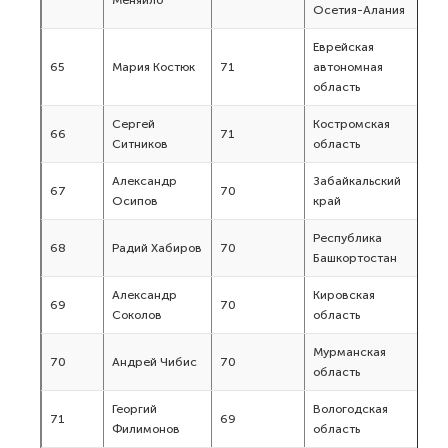
Осетия-Алания
Еврейская
65
Мария Костюк
71
автономная
область
Сергей
Костромская
66
71
Ситников
область
Александр
Забайкальский
67
70
Осипов
край
Республика
68
Радий Хабиров
70
Башкортостан
Александр
Кировская
69
70
Соколов
область
Мурманская
70
Андрей Чибис
70
область
Георгий
Вологодская
71
69
Филимонов
область