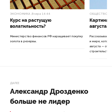
ЭКОНОМИКА
,Вчера 14:44
ОБЩЕСТВО
,В
Курс на растущую
Картина н
волатильность?
августа
ные
Министерство финансов РФ наращивает покупку
Рассказываем 
золота в резервы.
и мире, которы
августа — от т
строительства 
ДАЛЕЕ
Александр Дрозденко
больше не лидер