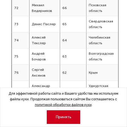
Михаил
Псковская
72
66
Ведерников
область
Свердловская
73
Денис Паслер
65
область
Алексей
Челябинская
74
64
Текслер
область
Андрей
Волгоградская
75
63
Бочаров
область
Сергей
76
62
Крым
Аксенов
Александр
Удмуртская
77
61
Бречалов
республика
Для эффективной работы сайта и Вашего удобства мы используем
файлы куки. Продолжая пользоваться сайтом Вы соглашаетесь с
Александр
Новгородская
политикой обработки файлов куки
.
78
61
Дронов
область
Принять
Рамзан
Чеченская
79
60
Кадыров
Республика