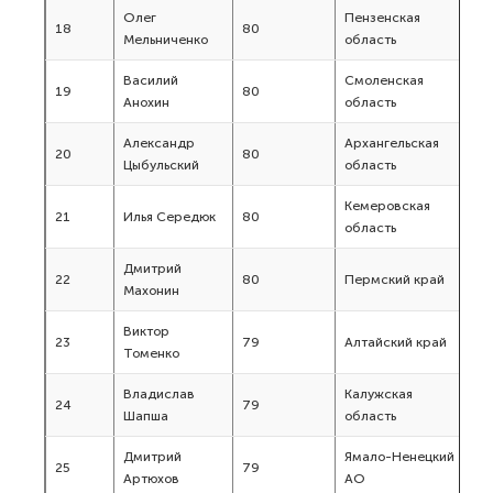
Олег
Пензенская
18
80
Мельниченко
область
Василий
Смоленская
19
80
Анохин
область
Александр
Архангельская
20
80
Цыбульский
область
Кемеровская
21
Илья Середюк
80
область
Дмитрий
22
80
Пермский край
Махонин
Виктор
23
79
Алтайский край
Томенко
Владислав
Калужская
24
79
Шапша
область
Дмитрий
Ямало-Ненецкий
25
79
Артюхов
АО