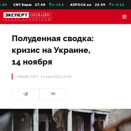
CNY Бирж
27.48
+-15.5
АЛРОСА ао
22.99
+-0.11
СевС
Полуденная сводка:
кризис на Украине,
14 ноября
ОБЩЕСТВО
14 ноя 2022 12:00