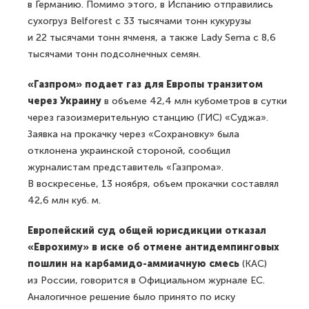
в Германию. Помимо этого, в Испанию отправились
сухогруз Belforest с 33 тысячами тонн кукурузы
и 22 тысячами тонн ячменя, а также Lady Sema с 8,6
тысячами тонн подсолнечных семян.
«Газпром» подает газ для Европы транзитом
через Украину
в объеме 42,4 млн кубометров в сутки
через газоизмерительную станцию (ГИС) «Суджа».
Заявка на прокачку через «Сохрановку» была
отклонена украинской стороной, сообщил
журналистам представитель «Газпрома».
В воскресенье, 13 ноября, объем прокачки составлял
42,6 млн куб. м.
Европейский суд общей юрисдикции отказал
«Еврохиму» в иске об отмене антидемпинговых
пошлин на карбамидо-аммиачную смесь
(КАС)
из России, говорится в Официальном журнале ЕС.
Аналогичное решение было принято по иску