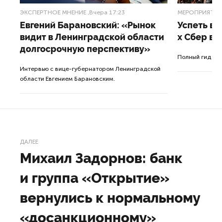
ЭКСПЕРТНОЕ МНЕНИЕ
,Вчера 17:23
МЕРОПРИЯТИ
Евгений Барановский: «Рынок
Успеть вс
видит в Ленинградской области
x Сбер в 
долгосрочную перспективу»
ле
Полный гид по
Интервью с вице-губернатором Ленинградской
а.
области Евгением Барановским.
ДАЛЕЕ
Михаил Задорнов: банк
и группа «Открытие»
вернулись к нормальному
«досанкционному»