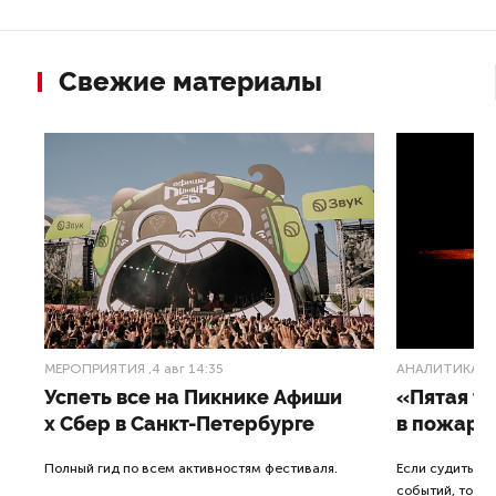
Свежие материалы
МЕРОПРИЯТИЯ
,4 авг 14:35
АНАЛИТИКА
,3
Успеть все на Пикнике Афиши
«Пятая т
x Сбер в Санкт-Петербурге
в пожарн
от
Полный гид по всем активностям фестиваля.
Если судить п
событий, то де