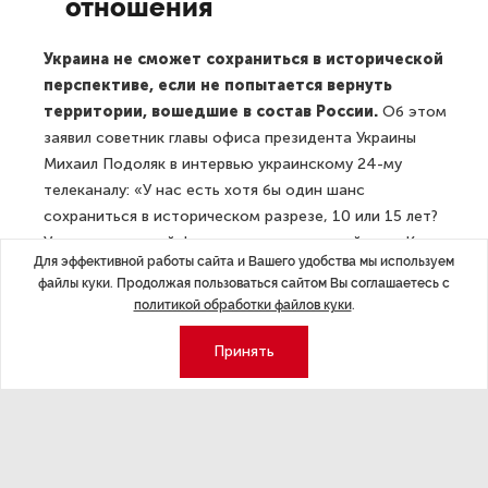
отношения
Украина не сможет сохраниться в исторической
перспективе, если не попытается вернуть
территории, вошедшие в состав России.
Об этом
заявил советник главы офиса президента Украины
Михаил Подоляк в интервью украинскому 24-му
телеканалу: «У нас есть хотя бы один шанс
сохраниться в историческом разрезе, 10 или 15 лет?
У нас есть другой финал, кроме как не пойти на Крым,
Для эффективной работы сайта и Вашего удобства мы используем
при котором Украина будет иметь историческую
файлы куки. Продолжая пользоваться сайтом Вы соглашаетесь с
перспективу?».
политикой обработки файлов куки
.
Российские визовые центры во Франции
Принять
прекратят работу с 24 ноября.
Как сообщило
посольство России в Париже в своем телеграм-
канале, работу прекратят визовые центры
в Страсбурге, Ницце, Марселе и Париже. Для
оформления виз в Россию с 24 ноября необходимо