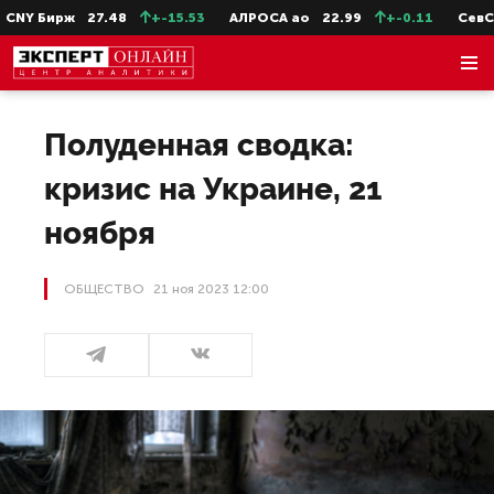
Бирж
27.48
+-15.53
АЛРОСА ао
22.99
+-0.11
СевСт-ао
Полуденная сводка:
кризис на Украине, 21
ноября
ОБЩЕСТВО
21 ноя 2023 12:00