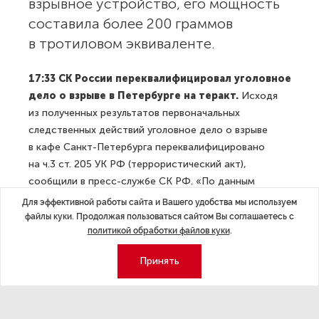
взрывное устройство, его мощность
составила более 200 граммов
в тротиловом эквиваленте.
17:33 СК России переквалифицировал уголовное
дело о взрыве в Петербурге на теракт.
Исходя
из полученных результатов первоначальных
следственных действий уголовное дело о взрыве
в кафе Санкт-Петербурга переквалифицировано
на ч.3 ст. 205 УК РФ (террористический акт),
сообщили в пресс-службе СК РФ. «По данным
следствия, 2 апреля 2023 года в помещении кафе
Для эффективной работы сайта и Вашего удобства мы используем
в центре Санкт-Петербурга произошел взрыв.
файлы куки. Продолжая пользоваться сайтом Вы соглашаетесь с
политикой обработки файлов куки
.
В результате этого погиб военный корреспондент
Максим Фомин, известный под псевдонимом Владлен
Принять
Татарский. Кроме того, ранения различной степени
тяжести получили более 30 человек. По подозрению
в совершении преступления задержана Дарья
Трепова. С ней проводятся необходимые