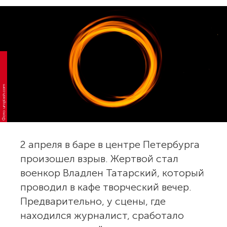
Фото: unsplash.com
2 апреля в баре в центре Петербурга
произошел взрыв. Жертвой стал
военкор Владлен Татарский, который
проводил в кафе творческий вечер.
Предварительно, у сцены, где
находился журналист, сработало