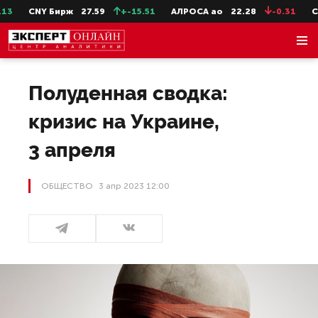
NY Бирж
27.59
+-15.51
АЛРОСА ао
22.28
-0.31
СевСт-а
Полуденная сводка:
кризис на Украине,
3 апреля
ОБЩЕСТВО
3 апр 2023 12:00