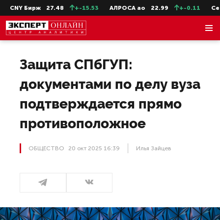
Бирж
27.48
+-15.53
АЛРОСА ао
22.99
+-0.11
СевСт-ао
Защита СПбГУП:
документами по делу вуза
подтверждается прямо
противоположное
ОБЩЕСТВО
20 окт 2025 16:39
Илья Зайцев