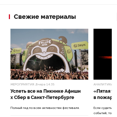
Свежие материалы
МЕРОПРИЯТИЯ
,Вчера 14:35
АНАЛИТИКА
,3
Успеть все на Пикнике Афиши
«Пятая т
x Сбер в Санкт-Петербурге
в пожарн
от
Полный гид по всем активностям фестиваля.
Если судить п
событий, то де