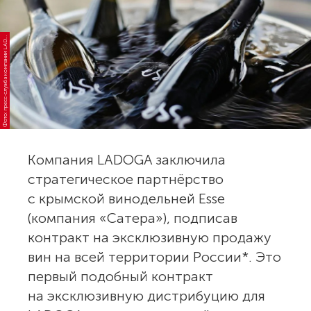
о
т
о:
п
р
е
с
с
-
с
л
у
ж
б
а
к
о
м
п
а
н
и
и
L
A
G
Ф
O
A
D
Компания LADOGA заключила
стратегическое партнёрство
с крымской винодельней Esse
(компания «Сатера»), подписав
контракт на эксклюзивную продажу
вин на всей территории России
*
. Это
первый подобный контракт
на эксклюзивную дистрибуцию для