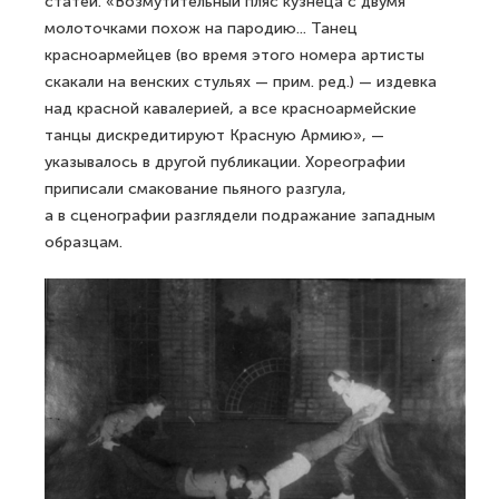
статей. «Возмутительный пляс кузнеца с двумя
молоточками похож на пародию... Танец
красноармейцев (во время этого номера артисты
скакали на венских стульях — прим. ред.) — издевка
над красной кавалерией, а все красноармейские
танцы дискредитируют Красную Армию», —
указывалось в другой публикации. Хореографии
приписали смакование пьяного разгула,
а в сценографии разглядели подражание западным
образцам.