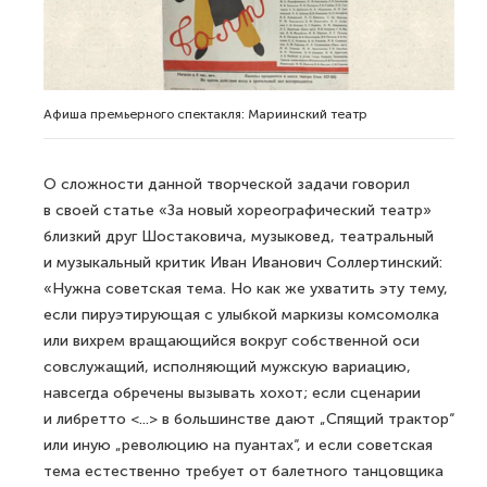
Афиша премьерного спектакля: Мариинский театр
О сложности данной творческой задачи говорил
в своей статье «За новый хореографический театр»
близкий друг Шостаковича, музыковед, театральный
и музыкальный критик Иван Иванович Соллертинский:
«Нужна советская тема. Но как же ухватить эту тему,
если пируэтирующая с улыбкой маркизы комсомолка
или вихрем вращающийся вокруг собственной оси
совслужащий, исполняющий мужскую вариацию,
навсегда обречены вызывать хохот; если сценарии
и либретто <...> в большинстве дают „Спящий трактор“
или иную „революцию на пуантах“, и если советская
тема естественно требует от балетного танцовщика