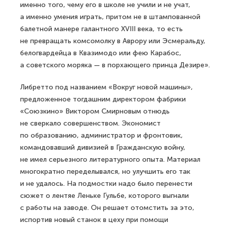
именно того, чему его в школе не учили и не учат,
а именно умения играть, притом не в штампованной
балетной манере галантного XVIII века, то есть
не превращать комсомолку в Аврору или Эсмеральду,
белогвардейца в Квазимодо или фею Карабос,
а советского моряка — в порхающего принца Дезире».
Либретто под названием «Вокруг новой машины»,
предложенное тогдашним директором фабрики
«Союзкино» Виктором Смирновым отнюдь
не сверкало совершенством. Экономист
по образованию, администратор и фронтовик,
командовавший дивизией в Гражданскую войну,
не имел серьезного литературного опыта. Материал
многократно переделывался, но улучшить его так
и не удалось. На подмостки надо было перенести
сюжет о лентяе Леньке Гульбе, которого выгнали
с работы на заводе. Он решает отомстить за это,
испортив новый станок в цеху при помощи