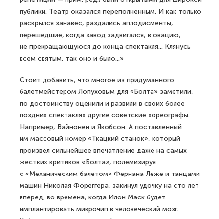
публики. Театр оказался переполненным. И как только
раскрылся занавес, раздались аплодисменты,
перешедшие, когда завод задвигался, в овацию,
не прекращающуюся до конца спектакля... Клянусь
всем святым, так оно и было...»
Стоит добавить, что многое из придуманного
балетмейстером Лопуховым для «Болта» заметили,
по достоинству оценили и развили в своих более
поздних спектаклях другие советские хореографы.
Например, Вайнонен и Якобсон. А поставленный
им массовый номер «Ткацкий станок», который
произвел сильнейшее впечатление даже на самых
жестких критиков «Болта», полемизируя
с «Механическим балетом» Фернана Леже и танцами
машин Николая Фореггера, закинул удочку на сто лет
вперед, во времена, когда Илон Маск будет
имплантировать микрочип в человеческий мозг.