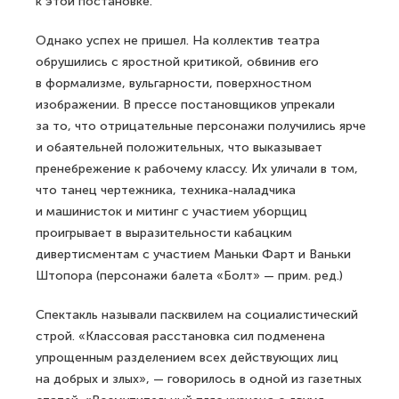
к этой постановке.
Однако успех не пришел. На коллектив театра
обрушились с яростной критикой, обвинив его
в формализме, вульгарности, поверхностном
изображении. В прессе постановщиков упрекали
за то, что отрицательные персонажи получились ярче
и обаятельней положительных, что выказывает
пренебрежение к рабочему классу. Их уличали в том,
что танец чертежника, техника-наладчика
и машинисток и митинг с участием уборщиц
проигрывает в выразительности кабацким
дивертисментам с участием Маньки Фарт и Ваньки
Штопора (персонажи балета «Болт» — прим. ред.)
Спектакль называли пасквилем на социалистический
строй. «Классовая расстановка сил подменена
упрощенным разделением всех действующих лиц
на добрых и злых», — говорилось в одной из газетных