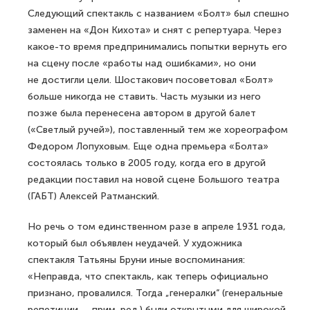
Следующий спектакль с названием «Болт» был спешно
заменен на «Дон Кихота» и снят с репертуара. Через
какое-то время предпринимались попытки вернуть его
на сцену после «работы над ошибками», но они
не достигли цели. Шостакович посоветовал «Болт»
больше никогда не ставить. Часть музыки из него
позже была перенесена автором в другой балет
(«Светлый ручей»), поставленный тем же хореографом
Федором Лопуховым. Еще одна премьера «Болта»
состоялась только в 2005 году, когда его в другой
редакции поставил на новой сцене Большого театра
(ГАБТ) Алексей Ратманский.
Но речь о том единственном разе в апреле 1931 года,
который был объявлен неудачей. У художника
спектакля Татьяны Бруни иные воспоминания:
«Неправда, что спектакль, как теперь официально
признано, провалился. Тогда „генералки“ (генеральные
репетиции — прим. ред.) были открытыми для широкой