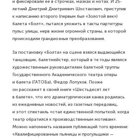
и фиксировали ее в строчках, мазках и нотах. И 25-
летний Дмитрий Дмитриевич Шостакович, приступив
к написанию второго (первым был «Золотой век»)
балета «Болт», пытался уложить в такты партитуры
пульс улицы, нерв жизни огромной страны, в которой
происходили грандиозные преобразования.
За постановку «Болта» на сцене взялся выдающийся
танцовщик, балетмейстер, который в те годы являлся
художественным руководителем балетной труппы
Государственного Академического театра оперы
и балета (ГАТОБа), Федор Лопухов. Позже
он расскажет в своей книге «Шестьдесят лет
в балете», что его драматургическая канва родилась
из ежедневных новостей, из газетных передовиц,
и этот спектакль «стал единственной попыткой, когда
театр обратился к производственным мотивам».
Можно напомнить названия публикаций того времени:
«Квалифицированные пьяницы и прогульщики —