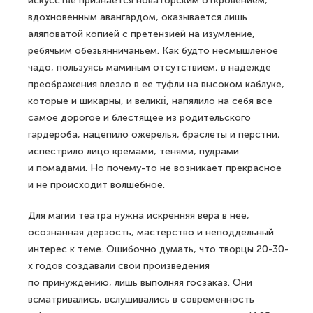
искусстве признается новаторским откровением,
вдохновенным авангардом, оказывается лишь
аляповатой копией с претензией на изумление,
ребячьим обезьянничаньем. Как будто несмышленое
чадо, пользуясь маминым отсутствием, в надежде
преображения влезло в ее туфли на высоком каблуке,
которые и шикарны, и велики́, напялило на себя все
самое дорогое и блестящее из родительского
гардероба, нацепило ожерелья, браслеты и перстни,
испестрило лицо кремами, тенями, пудрами
и помадами. Но почему-то не возникает прекрасное
и не происходит волшебное.
Для магии театра нужна искренняя вера в нее,
осознанная дерзость, мастерство и неподдельный
интерес к теме. Ошибочно думать, что творцы 20-30-
х годов создавали свои произведения
по принуждению, лишь выполняя госзаказ. Они
всматривались, вслушивались в современность