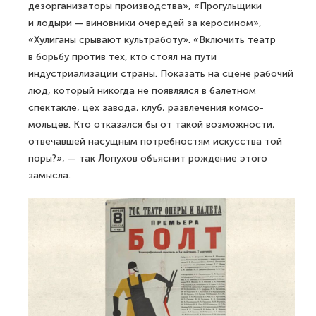
дезорганизаторы производства», «Прогульщики
и лодыри — виновники очередей за керосином»,
«Хулиганы срывают культработу». «Включить театр
в борьбу против тех, кто стоял на пути
индустриализа­ции страны. Показать на сцене рабочий
люд, который никогда не появлялся в балетном
спектакле, цех завода, клуб, развлечения комсо­
мольцев. Кто отказался бы от такой возможности,
отвечавшей насущ­ным потребностям искусства той
поры?», — так Лопухов объяснит рождение этого
замысла.