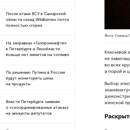
После атаки ВСУ в Самарской
области склад Wildberries почти
полностью сгорел
Фото: Полина 
На заправках «Газпромнефти»
в Петербурге и Ленобласти
Ключевой к
больше нет лимитов на топливо
не зависящ
во всех кр
а порой и 
По решению Путина в России
будут мониторить цены
Выбор эпиг
на продукты
знаменитую
демонстрир
Власти Петербурга заявили
женской п
о «скоординированных атаках»
на аккаунты депутатов
Раскрыты