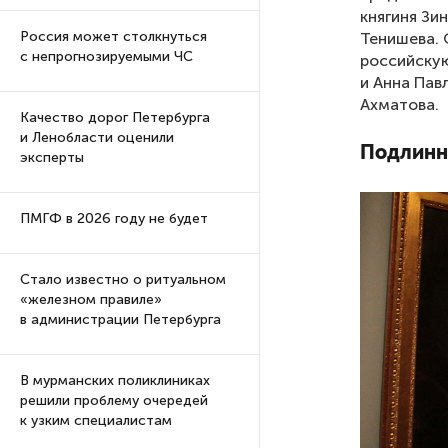
княгиня Зи
Россия может столкнуться
Тенишева. 
с непрогнозируемыми ЧС
российскую
и Анна Пав
Ахматова.
Качество дорог Петербурга
и Ленобласти оценили
Подлинн
эксперты
ПМГФ в 2026 году не будет
Стало известно о ритуальном
«железном правиле»
в администрации Петербурга
В мурманских поликлиниках
решили проблему очередей
к узким специалистам