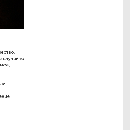
чество,
е случайно
мое,
яли
ение