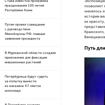
Экспозиция
Стала известна программа
празднования 105-летия
позволяет 
Республики Коми
менялось е
истории ве
их красоту
Путин провел совещание
представле
с руководством
Крамского,
Минобороны РФ: главные
Венецианов
заявления президента
Путь дли
В Мурманской области создали
приложение для фиксации
инвазионных растений
Петербуржца будут судить
за попытку вынести
из магазина 47 плиток
шоколада
В Петербурге осудили