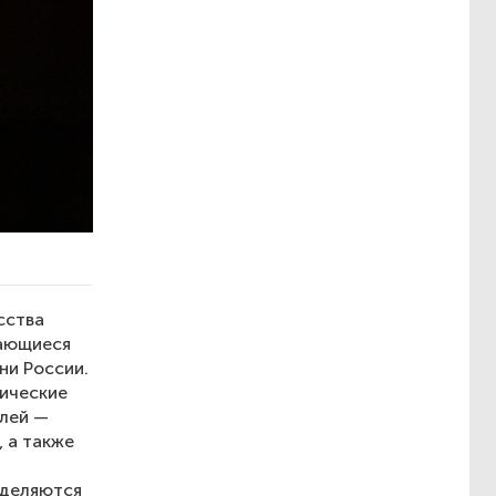
сства
дающиеся
ни России.
тические
елей —
 а также
ыделяются