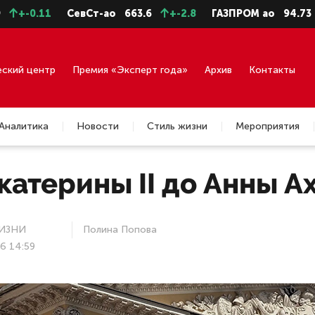
СевСт-ао
663.6
+-2.8
ГАЗПРОМ ао
94.73
+-0.43
еский центр
Премия «Эксперт года»
Архив
Контакты
Аналитика
Новости
Стиль жизни
Мероприятия
катерины II до Анны А
ИЗНИ
Полина Попова
6 14:59