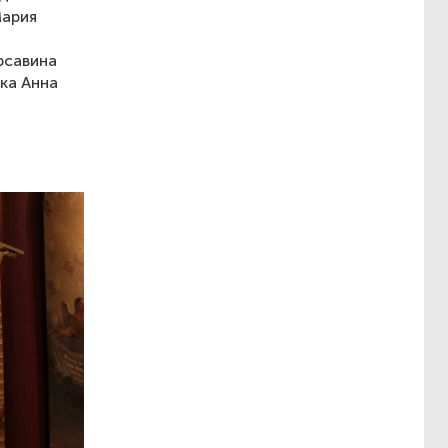
Мария
рсавина
ка Анна