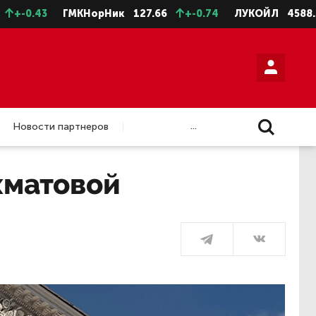
ГМКНорНик
127.66
+-0.74
ЛУКОЙЛ
4588.5
+-11.5
...
Новости партнеров
хматовой