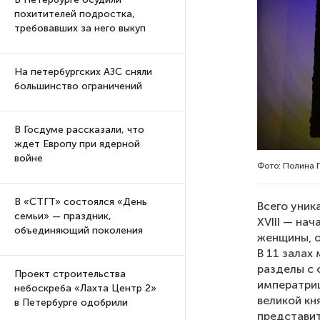
похитителей подростка,
требовавших за него выкуп
На петербургских АЗС сняли
большинство ограничений
В Госдуме рассказали, что
ждет Европу при ядерной
войне
Фото: Полина 
В «СТГТ» состоялся «День
Всего уник
семьи» — праздник,
XVIII — на
объединяющий поколения
женщины, о
В 11 залах
разделы с 
Проект строительства
императриц
небоскреба «Лахта Центр 2»
великой кн
в Петербурге одобрили
представит