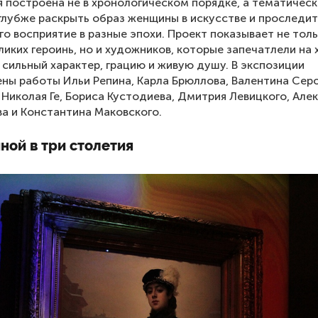
 построена не в хронологическом порядке, а тематическ
глубже раскрыть образ женщины в искусстве и проследить
го восприятие в разные эпохи. Проект показывает не тол
ликих героинь, но и художников, которые запечатлели на 
, сильный характер, грацию и живую душу. В экспозиции
ны работы Ильи Репина, Карла Брюллова, Валентина Серо
 Николая Ге, Бориса Кустодиева, Дмитрия Левицкого, Але
а и Константина Маковского.
ной в три столетия