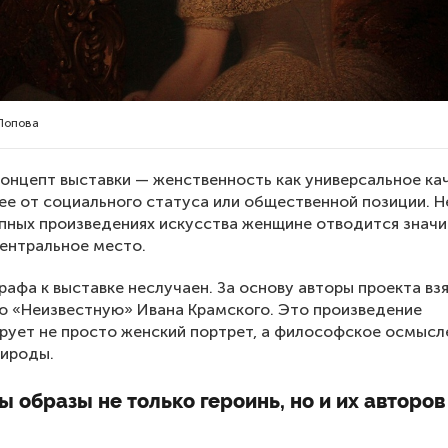
Попова
онцепт выставки — женственность как универсальное ка
ее от социального статуса или общественной позиции. Н
упных произведениях искусства женщине отводится значи
центральное место.
рафа к выставке неслучаен. За основу авторы проекта вз
 «Неизвестную» Ивана Крамского. Это произведение
ует не просто женский портрет, а философское осмысл
рироды.
 образы не только героинь, но и их авторов