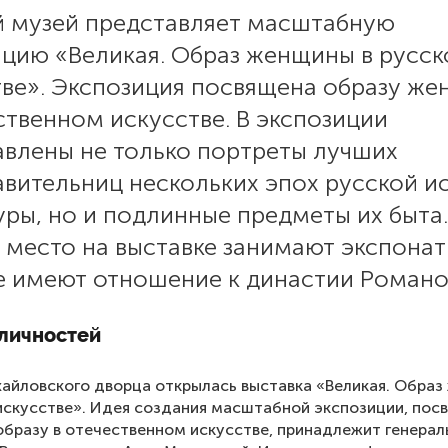
й музей представляет масштабную
ицию «Великая. Образ женщины в русс
тве». Экспозиция посвящена образу ж
ственном искусстве. В экспозиции
авлены не только портреты лучших
авительниц нескольких эпох русской и
уры, но и подлинные предметы их быта.
 место на выставке занимают экспонат
е имеют отношение к династии Романо
 личностей
хайловского дворца открылась выставка «Великая. Обра
искусстве». Идея создания масштабной экспозиции, пос
бразу в отечественном искусстве, принадлежит генера