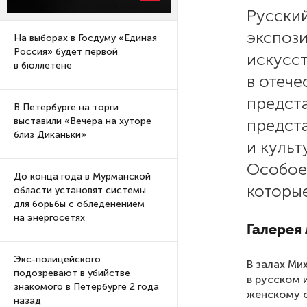
Русски
экспоз
На выборах в Госдуму «Единая
Россия» будет первой
искусс
в бюллетене
в отече
предст
В Петербурге на торги
предст
выставили «Вечера на хуторе
близ Диканьки»
и культ
Особое
До конца года в Мурманской
которы
области установят системы
для борьбы с обледенением
на энергосетях
Галерея
Экс-полицейского
В залах Ми
подозревают в убийстве
в русском 
знакомого в Петербурге 2 года
женскому о
назад