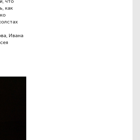
и, что
, как
ько
холстах
ва, Ивана
ксея