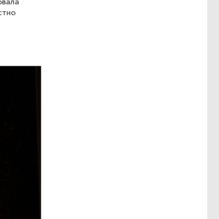
овала
стно