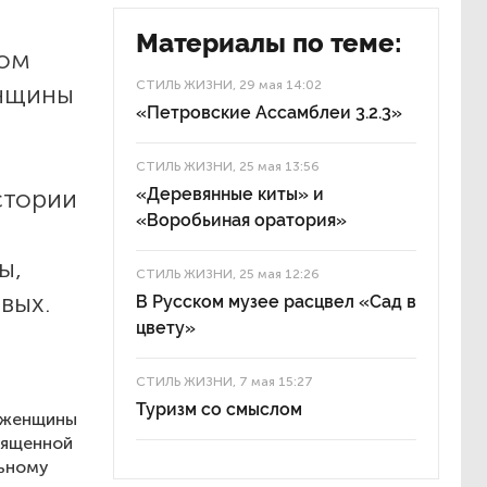
Материалы по теме:
ком
СТИЛЬ ЖИЗНИ
, 29 мая 14:02
енщины
«Петровские Ассамблеи 3.2.3»
СТИЛЬ ЖИЗНИ
, 25 мая 13:56
стории
«Деревянные киты» и
«Воробьиная оратория»
ы,
СТИЛЬ ЖИЗНИ
, 25 мая 12:26
вых.
В Русском музее расцвел «Сад в
цвету»
СТИЛЬ ЖИЗНИ
, 7 мая 15:27
Туризм со смыслом
з женщины
вященной
льному