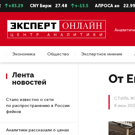
CNY Бирж
27.48
+-15.5
АЛРОСА ао
22.99
+-0.11
Аналитич
Экономика
Общество
Экспертное мнение
Недвижимость
Лента
От Е
новостей
СТИЛЬ Ж
Стало известно о сети
по распространению в России
8 июн 202
фейков
Аналитики рассказали о ценах