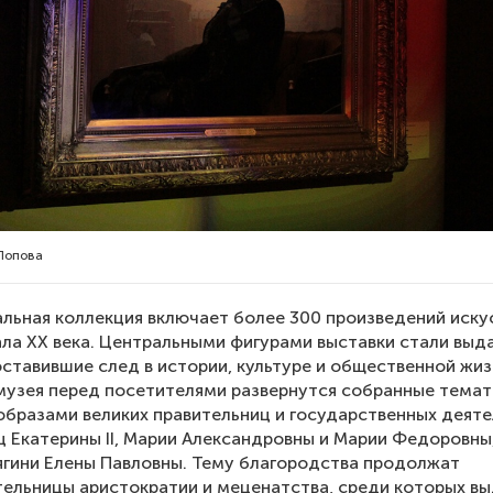
Попова
альная коллекция включает более 300 произведений иску
чала XX века. Центральными фигурами выставки стали вы
ставившие след в истории, культуре и общественной жиз
 музея перед посетителями развернутся собранные тема
образами великих правительниц и государственных деят
 Екатерины II, Марии Александровны и Марии Федоровны,
ягини Елены Павловны. Тему благородства продолжат
ельницы аристократии и меценатства, среди которых в