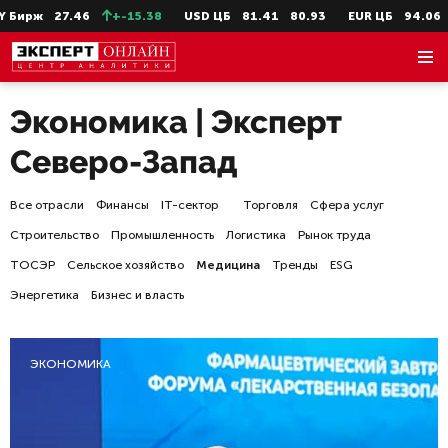
46
+-15.38
USD ЦБ
81.41
80.93
EUR ЦБ
94.06
93.19
U
Экономика | Эксперт
Северо-Запад
Все отрасли
Финансы
IT-сектор
Торговля
Сфера услуг
Строительство
Промышленность
Логистика
Рынок труда
ТОСЭР
Сельское хозяйство
Медицина
Тренды
ESG
Энергетика
Бизнес и власть
ЭКОНОМИКА