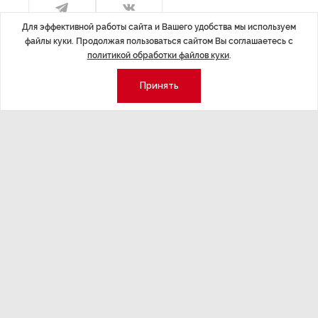
Для эффективной работы сайта и Вашего удобства мы используем
файлы куки. Продолжая пользоваться сайтом Вы соглашаетесь с
политикой обработки файлов куки
.
Принять
Фото: Женя Потах
В сентябре московский театр
«Практика» приедет на гастроли
в Санкт-Петербург. На Новой сцене
Александринского театра пройдут
показы премьерного спектакля