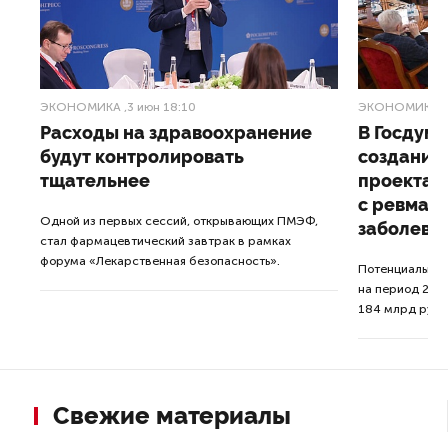
ЭКОНОМИКА
,3 июн 18:10
ЭКОНОМИКА
,
Расходы на здравоохранение
В Госдум
будут контролировать
создание
т-
тщательнее
проекта 
с ревмат
Одной из первых сессий, открывающих ПМЭФ,
заболева
стал фармацевтический завтрак в рамках
й
форума «Лекарственная безопасность».
Потенциальный
на период 202
184 млрд рубл
Свежие материалы