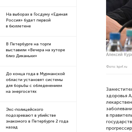
На выборах в Госдуму «Единая
Россия» будет первой
в бюллетене
В Петербурге на торги
выставили «Вечера на хуторе
Алексей Кур
близ Диканьки»
Фото: kprf.ru
До конца года в Мурманской
области установят системы
для борьбы с обледенением
Заместител
на энергосетях
здоровья А
лекарстве
заболевани
Экс-полицейского
в правител
подозревают в убийстве
государств
знакомого в Петербурге 2 года
назад
прогрессир