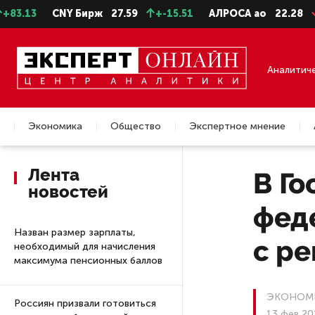
CNY Бирж
27.59
+-15.51
АЛРОСА ао
22.28
-0.31
С
Аналитич
Экономика
Общество
Экспертное мнение
Недвижимость
Лента
В Г
новостей
фед
Назван размер зарплаты,
с р
необходимый для начисления
максимума пенсионных баллов
ЭКОНОМ
Россиян призвали готовиться
13 фев 20