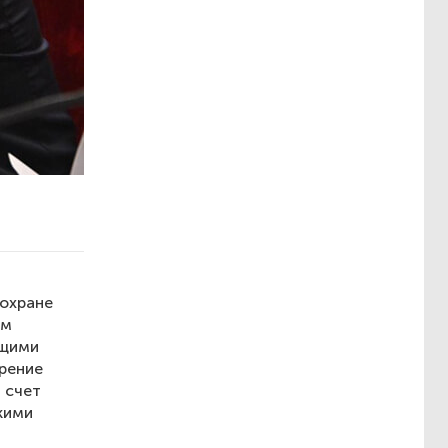
 охране
ом
ющими
трение
 счет
кими