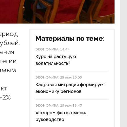
период
Материалы по теме:
ублей.
ЭКОНОМИКА
, 14:44
дания
Курс на растущую
тегии
волатильность?
чимым
ЭКОНОМИКА
, 29 июл 20:05
Кадровая миграция формирует
ект
экономику регионов
5-2%
ЭКОНОМИКА
, 29 июл 18:43
«Газпром флот» сменил
руководство