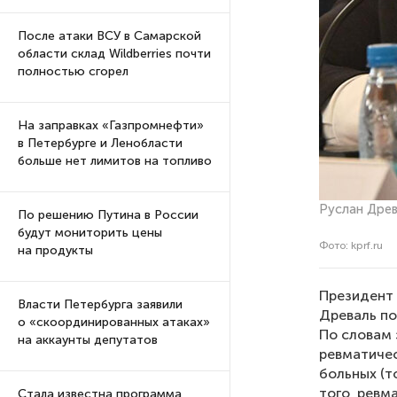
После атаки ВСУ в Самарской
области склад Wildberries почти
полностью сгорел
На заправках «Газпромнефти»
в Петербурге и Ленобласти
больше нет лимитов на топливо
Руслан Древ
По решению Путина в России
будут мониторить цены
Фото: kprf.ru
на продукты
Президент 
Власти Петербурга заявили
Древаль по
о «скоординированных атаках»
По словам 
на аккаунты депутатов
ревматичес
больных (т
того, ревм
Стала известна программа