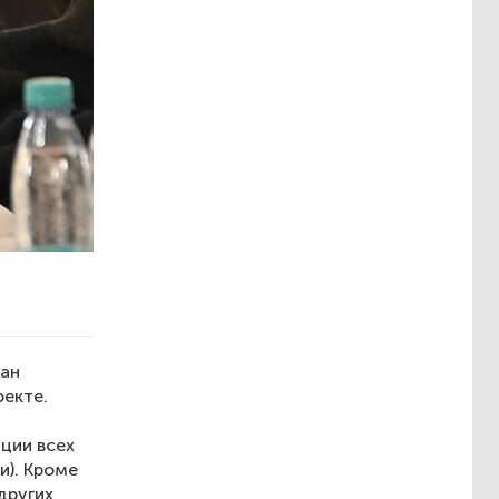
лан
екте.
ции всех
и). Кроме
других