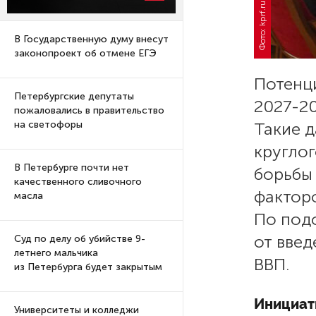
Фото: kprf.ru
В Государственную думу внесут
законопроект об отмене ЕГЭ
Потенци
Петербургские депутаты
2027-20
пожаловались в правительство
Такие д
на светофоры
круглог
В Петербурге почти нет
борьбы
качественного сливочного
фактор
масла
По под
от введ
Суд по делу об убийстве 9-
летнего мальчика
ВВП.
из Петербурга будет закрытым
Инициат
Университеты и колледжи