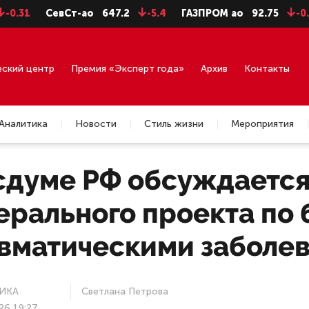
евСт-ао
647.2
-5.4
ГАЗПРОМ ао
92.75
-0.71
ГМК
еский центр
Премия «Эксперт года»
Архив
Контакты
Аналитика
Новости
Стиль жизни
Мероприятия
осдуме РФ обсуждается
ерального проекта по 
евматическими заболе
ИКА
Светлана Петрова
26 19:27