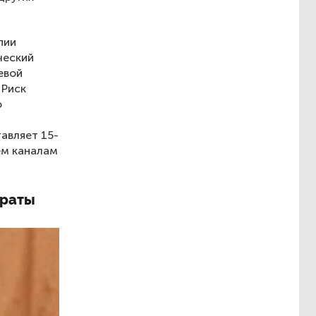
пии
ческий
евой
 Риск
ю
авляет 15-
ем каналам
траты