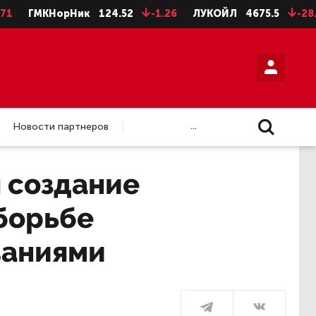
НорНик
124.52
-1.26
ЛУКОЙЛ
4675.5
-28.5
НЛМК 
...
Новости партнеров
 создание
борьбе
ваниями