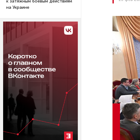
к затяжным боевым действиям
на Украине