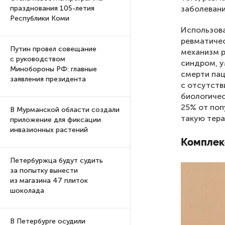
заболевани
празднования 105-летия
Республики Коми
Использова
ревматичес
Путин провел совещание
механизм р
с руководством
синдром, у
Минобороны РФ: главные
смерти пац
заявления президента
с отсутств
биологичес
25% от поп
В Мурманской области создали
такую тера
приложение для фиксации
инвазионных растений
Комплек
Петербуржца будут судить
за попытку вынести
из магазина 47 плиток
шоколада
В Петербурге осудили