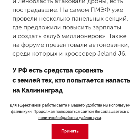
и Ленобласть атаковали дроны, есть
пострадавшие. На самом ПМЭФ уже
провели несколько панельных секций,
где предложили повысить зарплаты
и создать «клуб миллионеров». Также
на форуме презентовали автоновинки,
среди которых и кроссовер Jeland J6.
У РФ есть средства сровнять
с землей тех, кто попытается напасть
на Калининград
РФ в состоянии уничтожить тех, кто попытается
Для эффективной работы сайта и Вашего удобства мы используем
файлы куки. Продолжая пользоваться сайтом Вы соглашаетесь с
напасть на Калининградскую область,
заявил
политикой обработки файлов куки
.
президент РФ Владимир Путин. Ему процитировали
слова главы МИД Литвы Кястутиса Будриса о том, что
Принять
у прибалтийских стран НАТО достаточно сил, чтобы