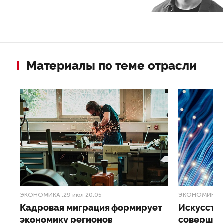
Материалы по теме отрасли
ЭКОНОМИКА
,29 июл 20:05
ЭКОНОМИКА
,
Кадровая миграция формирует
Искусств
ую
экономику регионов
совершен