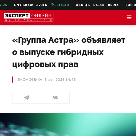
CNY Бирж
27.46
+-15.38
USD ЦБ
81.41
80.93
EUR ЦБ
94.
«Группа Астра» объявляет
о выпуске гибридных
цифровых прав
ЭКОНОМИКА
5 июн 2026 14:46