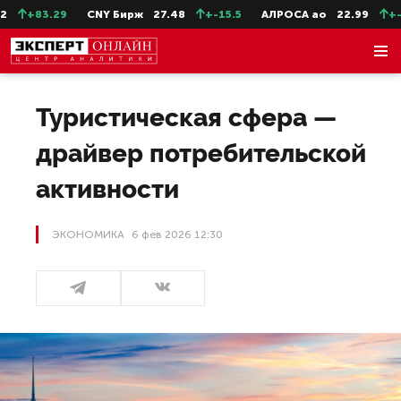
.29
CNY Бирж
27.48
+-15.5
АЛРОСА ао
22.99
+-0.11
С
Туристическая сфера —
драйвер потребительской
активности
ЭКОНОМИКА
6 фев 2026 12:30