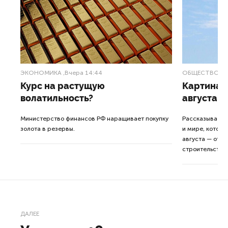
ЭКОНОМИКА
,Вчера 14:44
ОБЩЕСТВО
,В
Курс на растущую
Картина н
волатильность?
августа
ные
Министерство финансов РФ наращивает покупку
Рассказываем 
золота в резервы.
и мире, которы
августа — от т
строительства 
ДАЛЕЕ