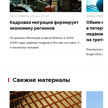
ЭКОНОМИКА
,29 июл 20:05
ЭКОНОМИКА
,
ия
Кадровая миграция формирует
Объем ин
экономику регионов
в петерб
недвижим
По данным Минтруда и Центробанка, в 2026-
на треть
2028 годах дефицит кадров в России составит 3-
4 миллиона человек.
Результаты ис
Bright Rich | CO
Свежие материалы