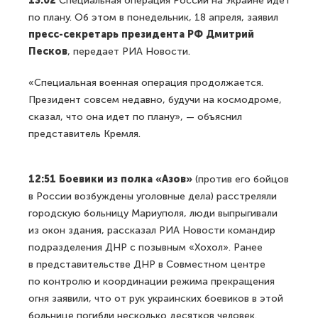
13:02
Специальная операция России на Украине идет
по плану. Об этом в понедельник, 18 апреля, заявил
пресс-секретарь президента РФ Дмитрий
Песков
, передает РИА Новости.
«Специальная военная операция продолжается.
Президент совсем недавно, будучи на космодроме,
сказал, что она идет по плану», — объяснил
представитель Кремля.
12:51 Боевики из полка «Азов»
(против его бойцов
в России возбуждены уголовные дела) расстреляли
городскую больницу Мариуполя, люди выпрыгивали
из окон здания, рассказал РИА Новости командир
подразделения ДНР с позывным «Хохол». Ранее
в представительстве ДНР в Совместном центре
по контролю и координации режима прекращения
огня заявили, что от рук украинских боевиков в этой
больнице погибли несколько десятков человек.