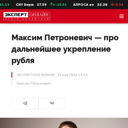
CNY Бирж
27.59
+-15.51
АЛРОСА ао
22.28
-0.31
Сев
Максим Петроневич — про
дальнейшее укрепление
рубля
ЭКСПЕРТНОЕ МНЕНИЕ
23 мая 2022 14:03
Максим Петроневич