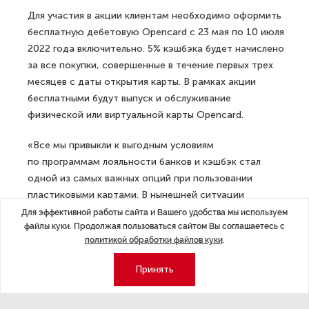
Для участия в акции клиентам необходимо оформить
бесплатную дебетовую Opencard с 23 мая по 10 июля
2022 года включительно. 5% кэшбэка будет начислено
за все покупки, совершенные в течение первых трех
месяцев с даты открытия карты. В рамках акции
бесплатными будут выпуск и обслуживание
физической или виртуальной карты Opencard.
«Все мы привыкли к выгодным условиям
по программам лояльности банков и кэшбэк стал
одной из самых важных опций при пользовании
пластиковыми картами. В нынешней ситуации
мы видим, что условия большинства программ
Для эффективной работы сайта и Вашего удобства мы используем
файлы куки. Продолжая пользоваться сайтом Вы соглашаетесь с
лояльности на рынке меняются в худшую сторону —
политикой обработки файлов куки
.
и хотим поддержать наших клиентов, сохранив
выгодное предложение по карте, а новым клиентам
Принять
предлагаем воспользоваться специальной акцией
с повышенным кэшбэком 5%. Пусть каждый найдет