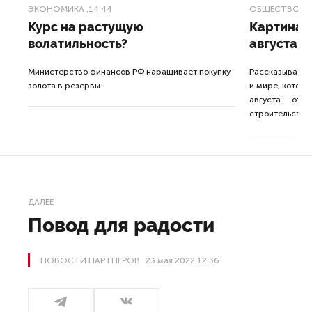
ЭКОНОМИКА
,14:44
ОБЩЕСТВО
,1
Курс на растущую
Картина н
волатильность?
августа
ные
Министерство финансов РФ наращивает покупку
Рассказываем 
золота в резервы.
и мире, которы
августа — от т
строительства 
ДАЛЕЕ
Повод для радости
НОВОСТИ ПАРТНЕРОВ
23 мая 2022 12:36