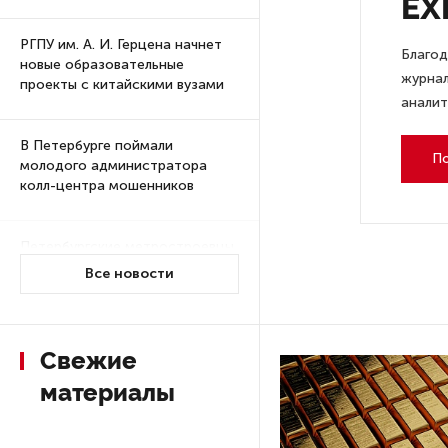
EX
РГПУ им. А. И. Герцена начнет
Благод
новые образовательные
журнал
проекты с китайскими вузами
аналит
В Петербурге поймали
П
молодого администратора
колл-центра мошенников
Петербургские метростроевцы
оценили идею строительства
Все новости
лифта на станции
«Театральная»
Свежие
Поступило предложение
материалы
по пятницам освобождать
от работы одиноких россиянок
старше 28 лет