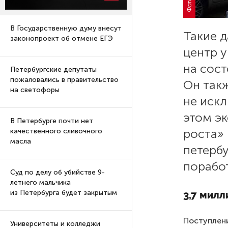
В Государственную думу внесут
Такие 
законопроект об отмене ЕГЭ
центр 
на сос
Петербургские депутаты
пожаловались в правительство
Он такж
на светофоры
не иск
этом эк
В Петербурге почти нет
роста»
качественного сливочного
масла
петерб
поработ
Суд по делу об убийстве 9-
летнего мальчика
из Петербурга будет закрытым
3,7 милл
Поступлени
Университеты и колледжи