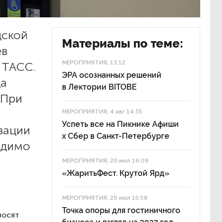
дской
Материалы по теме:
ев
МЕРОПРИЯТИЯ
, 13:12
 ТАСС.
ЭРА осознанных решений
да
в Лектории BITOBE
 При
МЕРОПРИЯТИЯ
, 4 авг 14:35
Успеть все на Пикнике Афиши
зации
x Сбер в Санкт-Петербурге
одимо
МЕРОПРИЯТИЯ
, 20 июл 16:09
«ЖаритьФест. Крутой Ярд»
МЕРОПРИЯТИЯ
, 20 июл 15:58
Точка опоры для гостиничного
носят