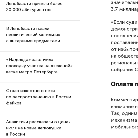
значительн
Ленобласти приняли более
3,7 миллиа
20 000 абитуриентов
«Если суди
демонстрир
В Ленобласти нашли
неолитический могильник
пополнения
с янтарными предметами
поставленн
от избыточ
на обществ
«Надежда» закончила
региональн
проходку участка на «зеленой»
собрания С
ветке метро Петербурга
Оплата п
Стало известно о сети
по распространению в России
Комментиру
фейков
внимание н
Так, одним
механизма 
Аналитики рассказали о ценах
мобильного
июля на новые легковушки
в России