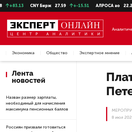
13
CNY Бирж
27.59
+-15.51
АЛРОСА ао
22.28
-0.3
Аналитич
Экономика
Общество
Экспертное мнение
Недвижимость
Лента
Пла
новостей
Пете
Назван размер зарплаты,
необходимый для начисления
максимума пенсионных баллов
МЕРОПРИ
8 июл 202
Россиян призвали готовиться