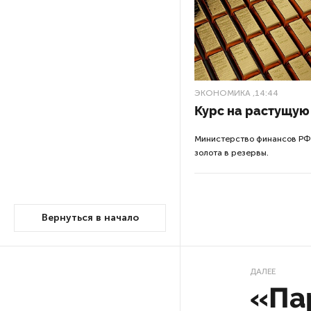
После атаки ВСУ в Самарской
области склад Wildberries почти
полностью сгорел
ЭКОНОМИКА
,14:44
На заправках «Газпромнефти»
Курс на растущую
в Петербурге и Ленобласти
больше нет лимитов на топливо
Министерство финансов РФ
золота в резервы.
По решению Путина в России
будут мониторить цены
на продукты
Вернуться в начало
Власти Петербурга заявили
о «скоординированных атаках»
на аккаунты депутатов
ДАЛЕЕ
«Па
Стала известна программа