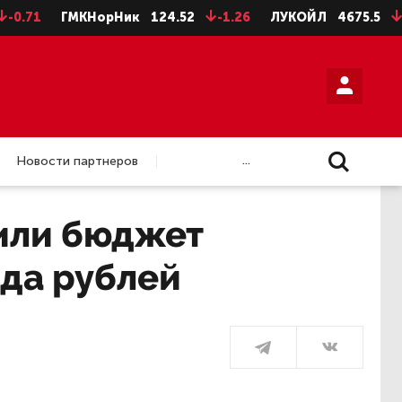
ГМКНорНик
124.52
-1.26
ЛУКОЙЛ
4675.5
-28.5
...
Новости партнеров
или бюджет
рда рублей