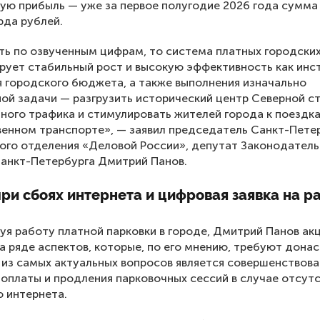
ую прибыль — уже за первое полугодие 2026 года сумма
рда рублей.
ть по озвученным цифрам, то система платных городски
ует стабильный рост и высокую эффективность как инс
 городского бюджета, а также выполнения изначально
ой задачи — разгрузить исторический центр Северной с
ного трафика и стимулировать жителей города к поездк
енном транспорте», — заявил председатель Санкт-Пете
ого отделения «Деловой России», депутат Законодатель
анкт-Петербурга Дмитрий Панов.
ри сбоях интернета и цифровая заявка на р
я работу платной парковки в городе, Дмитрий Панов ак
а ряде аспектов, которые, по его мнению, требуют донас
 из самых актуальных вопросов является совершенствов
оплаты и продления парковочных сессий в случае отсут
 интернета.