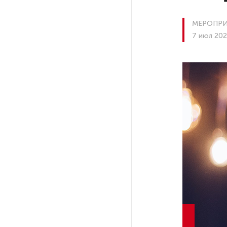
празднования 105-летия
Республики Коми
МЕРОПРИ
7 июл 202
Путин провел совещание
с руководством
Минобороны РФ: главные
заявления президента
В Мурманской области создали
приложение для фиксации
инвазионных растений
Петербуржца будут судить
за попытку вынести
из магазина 47 плиток
шоколада
В Петербурге осудили