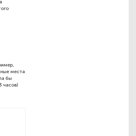
а
того
ример,
чные места
ла бы
3 часов)