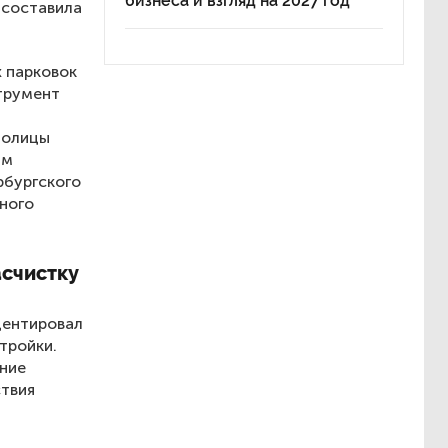
бизнеса и взгляд на 2027 год
 составила
х парковок
трумент
толицы
ам
рбургского
ного
асчистку
центировал
тройки.
ание
ствия