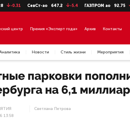
1
СевСт-ао
647.2
-5.4
ГАЗПРОМ ао
92.75
-0.71
еский центр
Премия «Эксперт года»
Архив
Контакты
Аналитика
Новости
Стиль жизни
Мероприятия
тные парковки пополн
рбурга на 6,1 миллиа
ЯТИЯ
Светлана Петрова
6 13:58