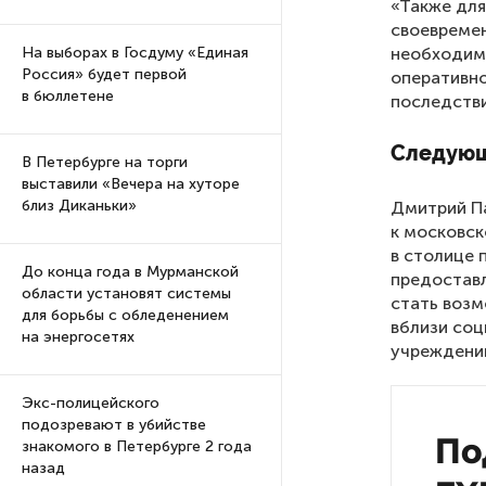
«Также для
своевремен
необходим
На выборах в Госдуму «Единая
Россия» будет первой
оперативно
в бюллетене
последстви
Следующ
В Петербурге на торги
выставили «Вечера на хуторе
близ Диканьки»
Дмитрий Па
к московск
в столице 
До конца года в Мурманской
предоставл
области установят системы
стать возм
для борьбы с обледенением
вблизи соц
на энергосетях
учреждени
Экс-полицейского
подозревают в убийстве
По
знакомого в Петербурге 2 года
назад