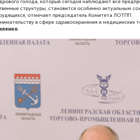
дрового голода, который сегодня наблюдают все предп
твенные структуры, становится особенно актуальным со
трудящихся, отмечает председатель Комитета ЛОТПП
нимательству в сфере здравоохранения и медицинских т
иленко
.