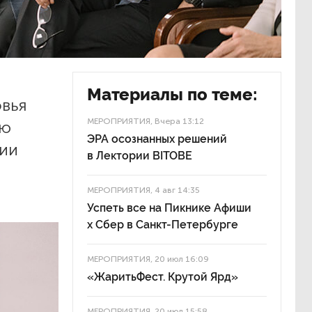
Материалы по теме:
вья
МЕРОПРИЯТИЯ
, Вчера 13:12
ию
ЭРА осознанных решений
ии
в Лектории BITOBE
МЕРОПРИЯТИЯ
, 4 авг 14:35
Успеть все на Пикнике Афиши
x Сбер в Санкт-Петербурге
МЕРОПРИЯТИЯ
, 20 июл 16:09
«ЖаритьФест. Крутой Ярд»
МЕРОПРИЯТИЯ
, 20 июл 15:58