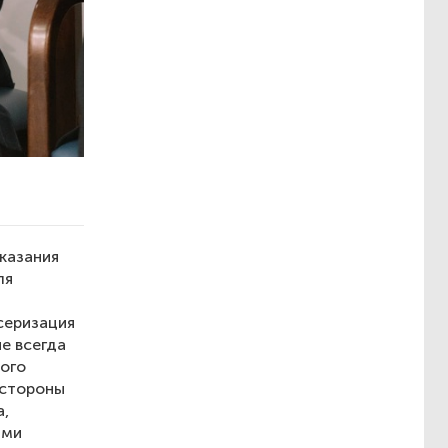
казания
ля
нсеризация
е всегда
ого
 стороны
а,
ами