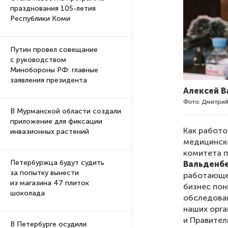
празднования 105-летия
Республики Коми
Путин провел совещание
с руководством
Минобороны РФ: главные
заявления президента
Алексей В
Фото: Дмитрий
В Мурманской области создали
приложение для фиксации
Как работо
инвазионных растений
медицинск
комитета 
Петербуржца будут судить
Вальденб
за попытку вынести
работающег
из магазина 47 плиток
бизнес по
шоколада
обследован
наших орга
и Правител
В Петербурге осудили