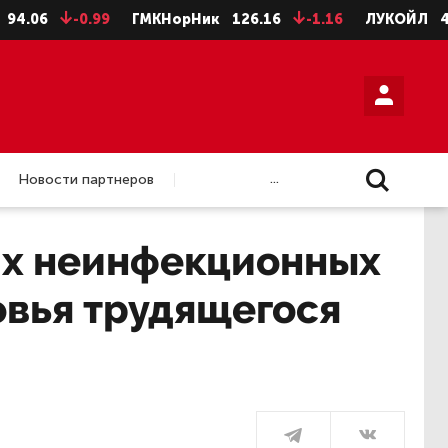
0.99
ГМКНорНик
126.16
-1.16
ЛУКОЙЛ
4624
-8
...
Новости партнеров
их неинфекционных
овья трудящегося