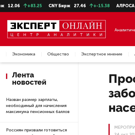
+83.25
CNY Бирж
27.46
+-15.38
АЛРОСА ао
22.99
Аналитич
Экономика
Общество
Экспертное мнение
Недвижимость
Лента
Про
новостей
забо
Назван размер зарплаты,
нас
необходимый для начисления
максимума пенсионных баллов
МЕРОПРИ
Россиян призвали готовиться
24 окт 20