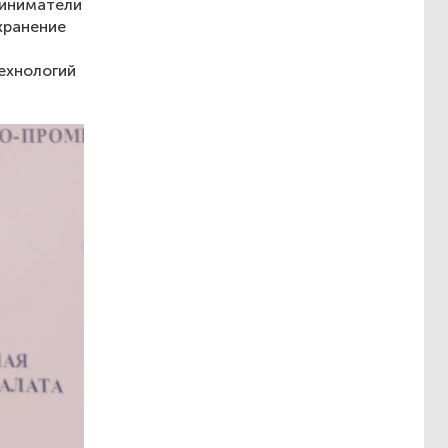
риниматели
хранение
ехнологий