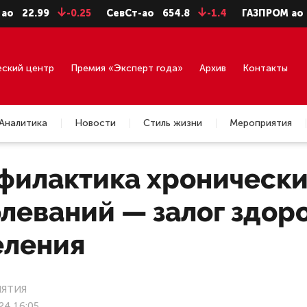
-0.25
СевСт-ао
654.8
-1.4
ГАЗПРОМ ао
94.06
-
еский центр
Премия «Эксперт года»
Архив
Контакты
Аналитика
Новости
Стиль жизни
Мероприятия
филактика хроническ
леваний — залог здор
еления
ЯТИЯ
24 16:05