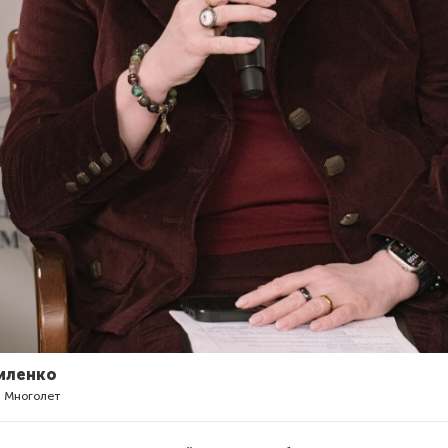
иленко
 Многолет