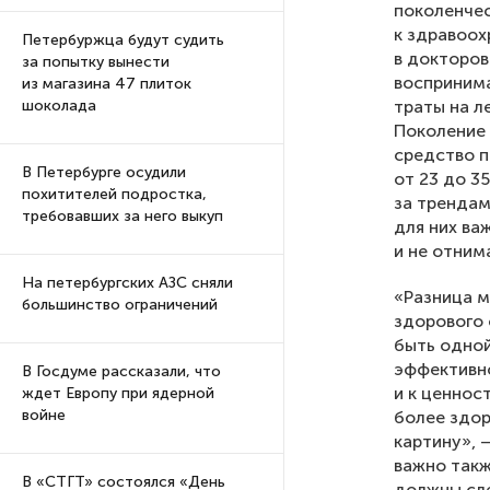
поколенчес
к здравоох
Петербуржца будут судить
в докторов
за попытку вынести
восприним
из магазина 47 плиток
траты на л
шоколада
Поколение 
средство п
В Петербурге осудили
от 23 до 3
похитителей подростка,
за трендам
требовавших за него выкуп
для них ва
и не отнима
На петербургских АЗС сняли
«Разница м
большинство ограничений
здорового 
быть одной
эффективно
В Госдуме рассказали, что
и к ценнос
ждет Европу при ядерной
войне
более здор
картину», 
важно такж
В «СТГТ» состоялся «День
должны сле