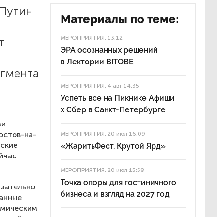
 Путин
Материалы по теме:
МЕРОПРИЯТИЯ
, 13:12
т
ЭРА осознанных решений
в Лектории BITOBE
егмента
МЕРОПРИЯТИЯ
, 4 авг 14:35
Успеть все на Пикнике Афиши
x Сбер в Санкт-Петербурге
ми
остов-на-
МЕРОПРИЯТИЯ
, 20 июл 16:09
нские
«ЖаритьФест. Крутой Ярд»
йчас
МЕРОПРИЯТИЯ
, 20 июл 15:58
Точка опоры для гостиничного
язательно
бизнеса и взгляд на 2027 год
занные
омическим