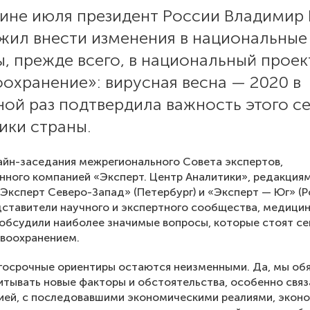
дине июля президент России Владимир
жил внести изменения в национальные
, прежде всего, в национальный проек
охранение»: вирусная весна — 2020 в
ной раз подтвердила важность этого с
ики страны.
айн-заседания межрегионального Совета экспертов,
нного компанией «Эксперт. Центр Аналитики», редакция
Эксперт Северо-Запад» (Петербург) и «Эксперт — Юг» (Р
дставители научного и экспертного сообщества, медици
обсудили наиболее значимые вопросы, которые стоят се
авоохранением.
госрочные ориентиры остаются неизменными. Да, мы об
тывать новые факторы и обстоятельства, особенно свя
ией, с последовавшими экономическими реалиями, экон