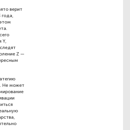
вято верит
 года,
 этом
та.
сего
 Y,
 следят
оление Z —
тересным
ратегию
. Не может
рмирование
ивации
биться
реальную
рства,
ятельно