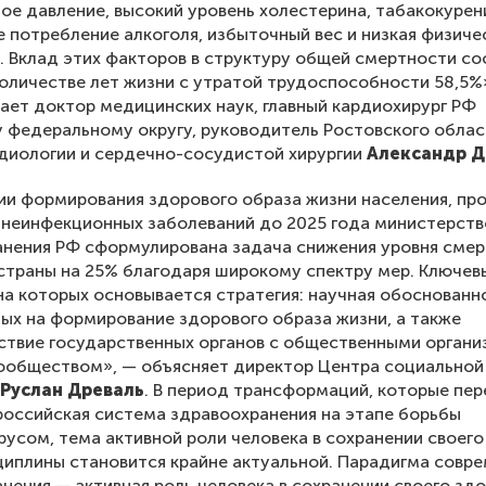
ое давление, высокий уровень холестерина, табакокурен
 потребление алкоголя, избыточный вес и низкая физиче
. Вклад этих факторов в структуру общей смертности со
 количестве лет жизни с утратой трудоспособности 58,5%
ет доктор медицинских наук, главный кардиохирург РФ
федеральному округу, руководитель Ростовского облас
диологии и сердечно-сосудистой хирургии
Александр 
ии формирования здорового образа жизни населения, пр
 неинфекционных заболеваний до 2025 года министерст
анения РФ сформулирована задача снижения уровня сме
страны на 25% благодаря широкому спектру мер. Ключев
на которых основывается стратегия: научная обоснованн
ых на формирование здорового образа жизни, а также
твие государственных органов с общественными органи
ообществом», — объясняет директор Центра социальной
Руслан Древаль
. В период трансформаций, которые пе
российская система здравоохранения на этапе борьбы
русом, тема активной роли человека в сохранении своего
иплины становится крайне актуальной. Парадигма совр
нения — активная роль человека в сохранении своего зд