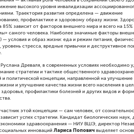
нижение высокого уровня инвалидизации ассоциированно
ниями. Траектория развития определена — движение
рованию, профилактике и здоровому образу жизни. Здор
а 85% зависит от факторов внешнего мира и всего на 15%
ы» самого человека. Наиболее значимые факторы внеш
) — условия и образ жизни: еда и режим питания, физичес
, уровень стресса, вредные привычки и деструктивное по
.
Руслана Древаля, в современных условиях необходимо 
мание стратегии и тактике общественного здравоохране
 и политической концепции, направленной на улучшение 
жизни и улучшение качества жизни всего населения в це
 здоровья, профилактики болезней и других видов и фор
ства.
частник этой концепции — сам человек, от сознательно
 зависит успех стратегии. Кандидат биологических наук,
 экономики здравоохранения — НИУ ВШЭ, директор Неза
 социальных инноваций
Лариса Попович
выделяет основ