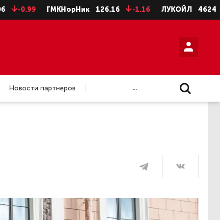
.99
ГМКНорНик
126.16
-1.16
ЛУКОЙЛ
4624
-8
...
Новости партнеров