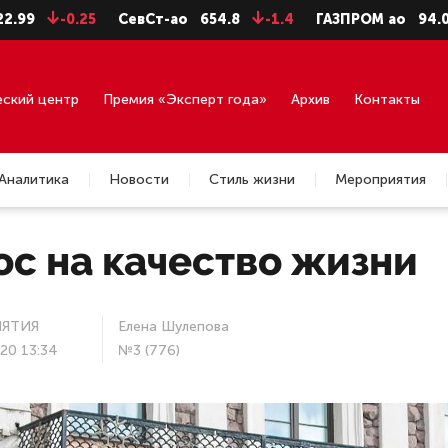
-0.25
СевСт-ао
654.8
-1.4
ГАЗПРОМ ао
94.06
-0
еский центр
Премия «Эксперт года»
Архив
Контакты
Аналитика
Новости
Стиль жизни
Мероприятия
с на качество жизни
ЯТИЯ
Елена Шулепова
20 13:34
№3 (776)