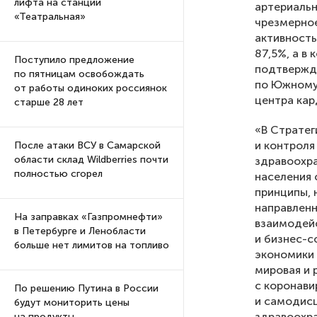
лифта на станции
артериальн
«Театральная»
чрезмерное
активность
87,5%, а в
Поступило предложение
подтвержда
по пятницам освобождать
по Южному 
от работы одиноких россиянок
центра кар
старше 28 лет
«В Стратег
и контроля
После атаки ВСУ в Самарской
области склад Wildberries почти
здравоохр
полностью сгорел
населения 
принципы, 
направленн
На заправках «Газпромнефти»
взаимодейс
в Петербурге и Ленобласти
и бизнес-с
больше нет лимитов на топливо
экономики
мировая и 
с коронави
По решению Путина в России
и самодисц
будут мониторить цены
здравоохра
на продукты