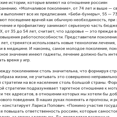
кие истории, которые влияют на отношение россиян
ранению. «Молчаливое поколение», от 74 лет и выше — с
 и выполняет все их предписания. «Беби-бумеры», 55 — 73
ают посещение врачей как обычную необходимость, при
ечение и профилактику занимают серьезную часть бюдже
X, от 35 до 54 лет, считает, что здоровье — это прежде в
овышения работоспособности. Представители поколения
5 лет, стремятся использовать новые технологии лечения,
и в медицине. И наконец, самое молодое поколение, пок
жное значение имеют гаджеты, лечение должно быть ин
ть время у игр.
ежду поколениями столь значительна, что формируя ст
образа жизни, не учитывать это совершенно неправильно
 стратегии на все население столь большой страны. Фо
й стратегии подразумевает таргетное отношение к мот
ти тех адресатов, в отношении которых мы хотели бы до
ового поведения. В наших руках поменять и прогнозы, и 
— констатирует Лариса Попович. «Помимо участия госуда
е повышать ответственность россиян, которые самосто
дить за своим здоровьем. Да, проводятся различные