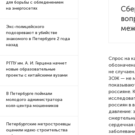
для борьбы с обледенением
Сбе
на энергосетях
воп
меж
Экс-полицейского
подозревают в убийстве
знакомого в Петербурге 2 года
назад
Спрос на к
РГПУ им. А. И. Герцена начнет
обозначена
новые образовательные
не случаен
проекты с китайскими вузами
ЗОЖ — не м
показывают
россияне. 
В Петербурге поймали
исследоват
молодого администратора
россиян в 
колл-центра мошенников
давление: 
смертельны
Петербургские метростроевцы
сердечная 
оценили идею строительства
заболевани