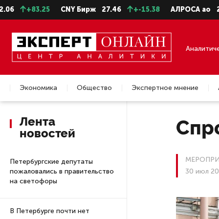
+83.25
CNY Бирж
27.46
+-15.38
АЛРОСА ао
22.99
Аналитич
Экономика
Общество
Экспертное мнение
Недвижимость
Лента
Спро
новостей
МЕРОПРИ
Петербургские депутаты
пожаловались в правительство
30 июл 20
на светофоры
В Петербурге почти нет