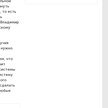
альной
януть
 то есть
ть
 Владимир
ескому
лучия
м нужно
ем, что
оит
 системы
систему
ного
 сделать
 любые