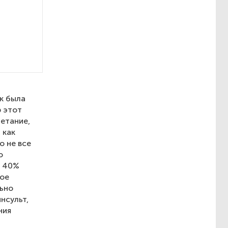
ак была
 этот
етание,
 как
о не все
о
, 40%
ное
льно
нсульт,
ния