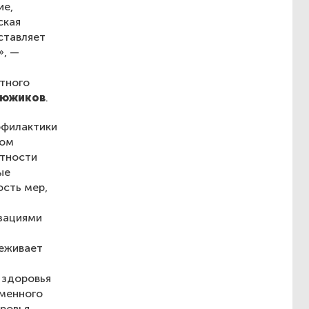
ие,
ская
ставляет
», —
тного
Дюжиков
.
офилактики
вом
ртности
ые
ость мер,
зациями
реживает
 здоровья
еменного
оровья