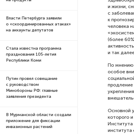
и жизни, с
с заболева
Власти Петербурга заявили
к прогнози
о «скоординированных атаках»
человека н
на аккаунты депутатов
«экосистем
(более 60%
активность
Стала известна программа
и так далее
празднования 105-летия
Республики Коми
По мнению 
особое вни
социальной
Путин провел совещание
продление 
с руководством
Минобороны РФ: главные
укрепления
заявления президента
вмешатель
Основной у
В Мурманской области создали
которого и
приложение для фиксации
Института
инвазионных растений
института