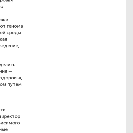
го
овье
 от генома
ней среды
кая
ведение,
уделить
ния —
здоровья,
лом путем
м
сти
 директор
висимого
ные