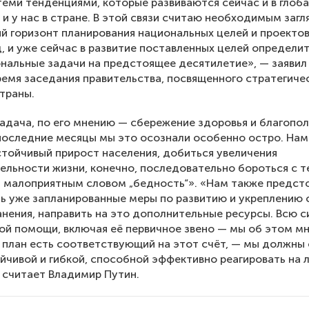
теми тенденциями, которые развиваются сейчас и в глоб
 и у нас в стране. В этой связи считаю необходимым загл
й горизонт планирования национальных целей и проектов,
д, и уже сейчас в развитие поставленных целей определи
альные задачи на предстоящее десятилетие», — заявил
ремя заседания правительства, посвященного стратегич
траны.
адача, по его мнению — сбережение здоровья и благопо
последние месяцы мы это осознали особенно остро. На
стойчивый прирост населения, добиться увеличения
льности жизни, конечно, последовательно бороться с т
 малоприятным словом „бедность“». «Нам также предст
ь уже запланированные меры по развитию и укреплению
нения, направить на это дополнительные ресурсы. Всю 
й помощи, включая её первичное звено — мы об этом м
и план есть соответствующий на этот счёт, — мы должны
йчивой и гибкой, способной эффективно реагировать на
 считает Владимир Путин.