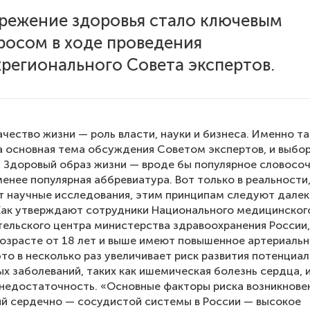
режение здоровья стало ключевым
росом в ходе проведения
регионального Совета экспертов.
ачество жизни — роль власти, науки и бизнеса. Именно т
 основная тема обсуждения Советом экспертов, и выбор
. Здоровый образ жизни — вроде бы популярное словосоч
енее популярная аббревиатура. Вот только в реальности,
 научные исследования, этим принципам следуют далек
Как утверждают сотрудники Национального медицинског
ельского центра министерства здравоохранения России
возрасте от 18 лет и выше имеют повышенное артериаль
это в несколько раз увеличивает риск развития потенциа
х заболеваний, таких как ишемическая болезнь сердца, и
недостаточность. «Основные факторы риска возникнове
й сердечно — сосудистой системы в России — высокое