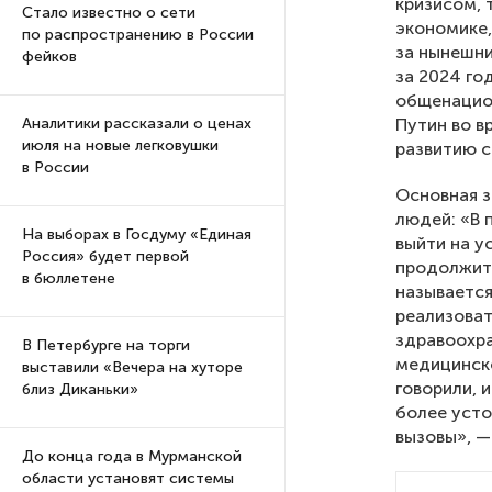
кризисом, 
Стало известно о сети
экономике,
по распространению в России
за нынешни
фейков
за 2024 го
общенацион
Путин во в
Аналитики рассказали о ценах
июля на новые легковушки
развитию с
в России
Основная з
людей: «В 
На выборах в Госдуму «Единая
выйти на у
Россия» будет первой
продолжите
в бюллетене
называется
реализоват
здравоохра
В Петербурге на торги
медицинско
выставили «Вечера на хуторе
говорили, 
близ Диканьки»
более усто
вызовы», —
До конца года в Мурманской
области установят системы