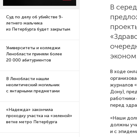
В сере
предло
Суд по делу об убийстве 9-
летнего мальчика
проекты
из Петербурга будет закрытым
«Здраво
очеред
Университеты и колледжи
эконом
Ленобласти приняли более
20 000 абитуриентов
В ходе онл
организова
В Ленобласти нашли
журналов «
неолитический могильник
с янтарными предметами
Дону), пре
работники 
перед здр
«Надежда» закончила
проходку участка на «зеленой»
«Наши дол
ветке метро Петербурга
должны учи
и с эпидем