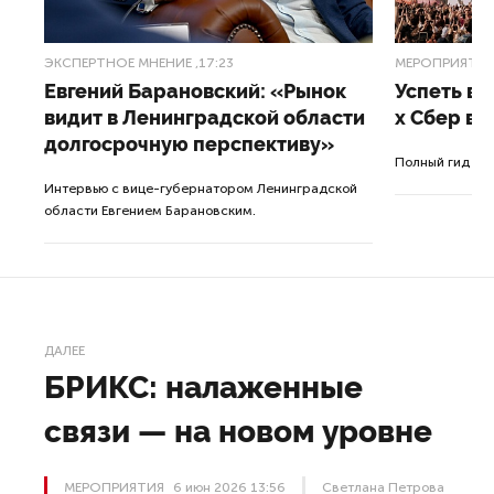
ЭКСПЕРТНОЕ МНЕНИЕ
,17:23
МЕРОПРИЯТИ
Евгений Барановский: «Рынок
Успеть вс
видит в Ленинградской области
x Сбер в 
долгосрочную перспективу»
ле
Полный гид по
Интервью с вице-губернатором Ленинградской
а.
области Евгением Барановским.
ДАЛЕЕ
БРИКС: налаженные
связи — на новом уровне
МЕРОПРИЯТИЯ
6 июн 2026 13:56
Светлана Петрова