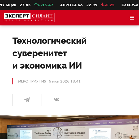
.46
+-15.47
АЛРОСА ао
22.99
-0.25
СевСт-ао
654.8
Технологический
суверенитет
и экономика ИИ
МЕРОПРИЯТИЯ
6 июн 2026 18:41