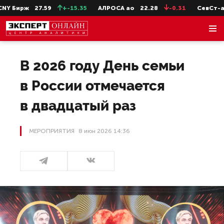
27.59
+-15.35
АЛРОСА ао
22.28
-0.31
СевСт-ао
647.2
В 2026 году День семьи
в России отмечается
в двадцатый раз
МЕРОПРИЯТИЯ
8 июн 2026 14:36