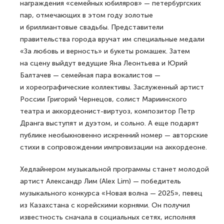
награждения «семейных юбиляров» — петербургских
пар, отмечающих в этом году золотые
и бриллиантовые свадьбы. Представители
правительства города вручат им специальные медали
«За любовь и верность» и букеты ромашек. Затем
на сцену выйдут ведущие Яна Леонтьева и Юрий
Балтачев — семейная пара вокалистов —
и хореографические коллективы. Заслуженный артист
России Григорий Чернецов, солист Мариинского
театра и аккордеонист-виртуоз, композитор Петр
Дранга выступят и дуэтом, и сольно. А еще подарят
публике необыкновенно искренний номер — авторские
стихи в сопровождении импровизации на аккордеоне.
Хедлайнером музыкальной программы станет молодой
артист Александр Лим (Alex Lim) — победитель
музыкального конкурса «Новая волна — 2025», певец
из Казахстана с корейскими корнями. Он получил
известность сначала в социальных сетях, исполняя