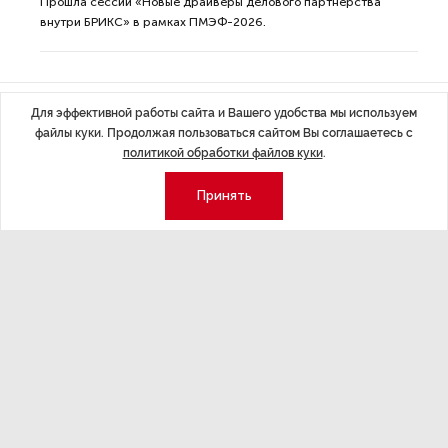
Прошла сессии «Новые драйверы делового партнерства
внутри БРИКС» в рамках ПМЭФ-2026.
Для эффективной работы сайта и Вашего удобства мы используем
файлы куки. Продолжая пользоваться сайтом Вы соглашаетесь с
ДАЛЕЕ
политикой обработки файлов куки
.
ПМЭФ-2026. Четвертый
Принять
день
МЕРОПРИЯТИЯ
6 июн 2026 19:09