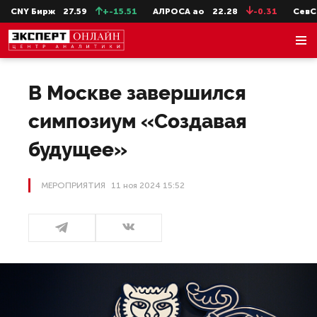
Y Бирж
27.59
+-15.51
АЛРОСА ао
22.28
-0.31
СевСт-ао
В Москве завершился
симпозиум «Создавая
будущее»
МЕРОПРИЯТИЯ
11 ноя 2024 15:52