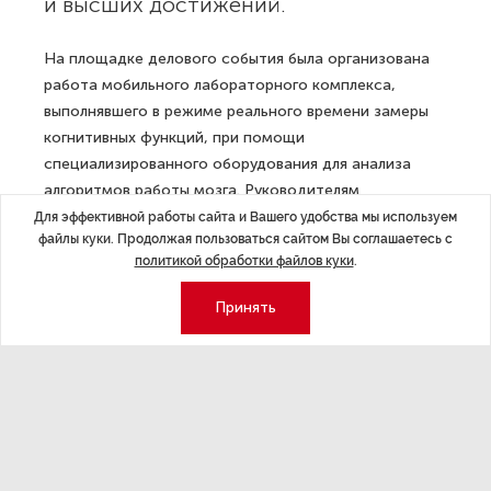
и высших достижений.
На площадке делового события была организована
работа мобильного лабораторного комплекса,
выполнявшего в режиме реального времени замеры
когнитивных функций, при помощи
специализированного оборудования для анализа
алгоритмов работы мозга. Руководителям
нефтегазовой отрасли было предложено
Для эффективной работы сайта и Вашего удобства мы используем
файлы куки. Продолжая пользоваться сайтом Вы соглашаетесь с
прохождение двух игровых практикумов
политикой обработки файлов куки
.
на концентрацию внимания и навык восстанавливать
ресурсы мозговой деятельности.
Принять
«Благодаря двухдневной исследовательской работе
мы провели более 70 индивидуальных исследований
и зафиксировали, что участники конференции —
руководители, работающие в системе высочайшей
концентрации и режиме стратегического
планирования, имеют высокие показатели