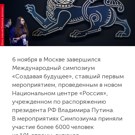
о
т
о:
А
л
е
к
с
е
й
Ф
и
л
и
п
п
о
в,
ф
о
т
о
х
о
с
-
г
е
н
т
с
т
в
о
Р
И
А
Н
о
в
о
с
т
Ф
а
и
т
6 ноября в Москве завершился
Международный симпозиум
«Создавая будущее», ставший первым
мероприятием, проведенным в новом
Национальном центре «Россия»,
учрежденном по распоряжению
президента РФ Владимира Путина.
В мероприятиях Симпозиума приняли
участие более 6000 человек