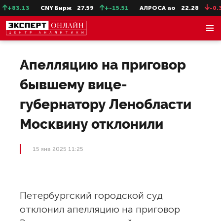
+83.13
CNY Бирж
27.59
+-15.51
АЛРОСА ао
22.28
-0.31
Апелляцию на приговор
бывшему вице-
губернатору Ленобласти
Москвину отклонили
15 янв 2025 11:25
Петербургский городской суд
отклонил апелляцию на приговор