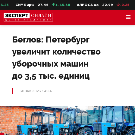
25
CNY Бирж
27.46
+-15.38
АЛРОСА ао
22.99
-0.25
С
Беглов: Петербург
увеличит количество
уборочных машин
до 3,5 тыс. единиц
30 янв 2023 14:24