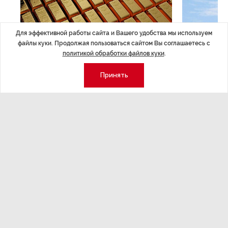
Для эффективной работы сайта и Вашего удобства мы используем
файлы куки. Продолжая пользоваться сайтом Вы соглашаетесь с
политикой обработки файлов куки
.
ЭКОНОМИКА
,14:44
ОБЩЕСТВО
,1
Курс на растущую
Картина н
Принять
волатильность?
августа
ные
Министерство финансов РФ наращивает покупку
Рассказываем 
золота в резервы.
и мире, которы
августа — от т
строительства 
Экономика
Стиль жизни