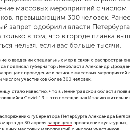
ение массовых мероприятий с числом
иков, превышающим 300 человек. Ране
ый запрет одобрили власти Петербурга
 только в том, что в городе планка выш
ься нельзя, если вас больше тысячи.
ие о введении специальных мер в связи с распростране
са подписал губернатор Ленобласти Александр Дрозден
апрещает проведение в регионе массовых мероприятий 
числом участников более 300 человек.
тницу стало известно, что в Ленинградской области появ
азившийся Covid-19 – это посещавшая Италию жительни
аспоряжению губернатора Петербурга Александра Беглов
6 марта до 30 апреля
запрещено
проведение культурных,
 и иных массовых мероприятий с числом участников,