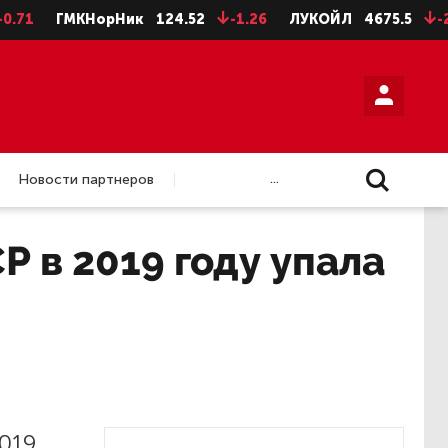
ГМКНорНик
124.52
-1.26
ЛУКОЙЛ
4675.5
-28.5
...
Новости партнеров
 в 2019 году упала
019