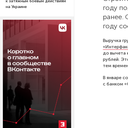
к затяжным боевым действиям
году по
на Украине
ранее.
году со
Выручка гр
«Интерфак
до вычета 
рублей. Эт
тем времен
В январе с
с банком «