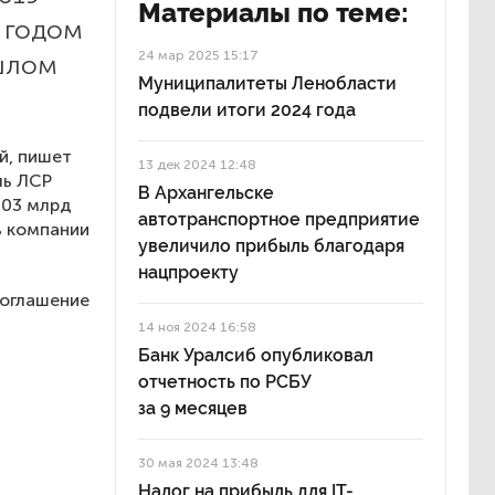
Материалы по теме:
м годом
24 мар 2025 15:17
шлом
Муниципалитеты Ленобласти
подвели итоги 2024 года
й, пишет
13 дек 2024 12:48
ль ЛСР
В Архангельске
,03 млрд
автотранспортное предприятие
ь компании
увеличило прибыль благодаря
нацпроекту
оглашение
14 ноя 2024 16:58
Банк Уралсиб опубликовал
отчетность по РСБУ
за 9 месяцев
30 мая 2024 13:48
Налог на прибыль для IT-