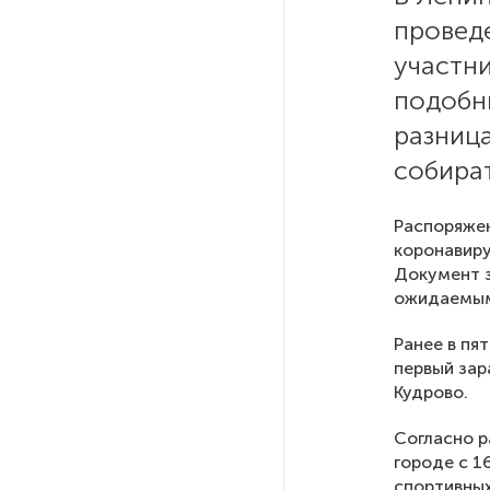
провед
На выборах в Госдуму «Единая
участн
Россия» будет первой
подобн
в бюллетене
разница
собират
В Петербурге на торги
выставили «Вечера на хуторе
близ Диканьки»
Распоряжен
коронавиру
Документ з
До конца года в Мурманской
области установят системы
ожидаемым 
для борьбы с обледенением
на энергосетях
Ранее в пя
первый зар
Кудрово.
Экс-полицейского
подозревают в убийстве
Согласно р
знакомого в Петербурге 2 года
городе с 1
назад
спортивных