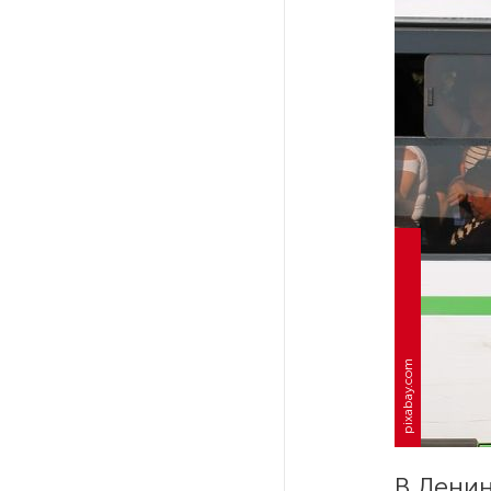
Ленобласти приняли более
20 000 абитуриентов
В Ленобласти нашли
неолитический могильник
с янтарными предметами
«Надежда» закончила
проходку участка на «зеленой»
ветке метро Петербурга
Стало известно о сети
по распространению в России
фейков
pixabay.com
Аналитики рассказали о ценах
июля на новые легковушки
в России
В Ленин