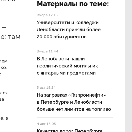
Материалы по теме:
Вчера 12:15
е
Университеты и колледжи
 –
Ленобласти приняли более
е: там
20 000 абитуриентов
Вчера 11:44
В Ленобласти нашли
нием
неолитический могильник
ко.
с янтарными предметами
с
5 авг 15:24
ился
На заправках «Газпромнефти»
ца
в Петербурге и Ленобласти
больше нет лимитов на топливо
а, в
4 авг 15:05
Качество дорог Петербурга