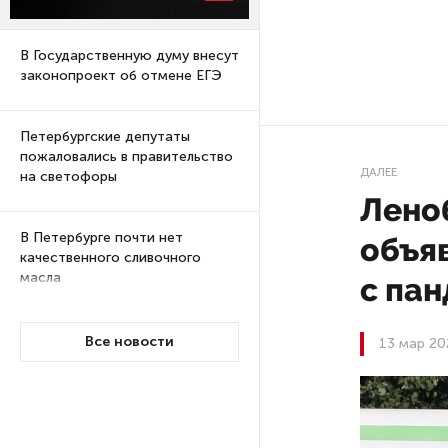
В Государственную думу внесут
законопроект об отмене ЕГЭ
Петербургские депутаты
пожаловались в правительство
ДАЛЕЕ
на светофоры
Лено
В Петербурге почти нет
объяв
качественного сливочного
масла
c пан
Суд по делу об убийстве 9-
Все новости
13 мар 20
летнего мальчика
из Петербурга будет закрытым
Университеты и колледжи