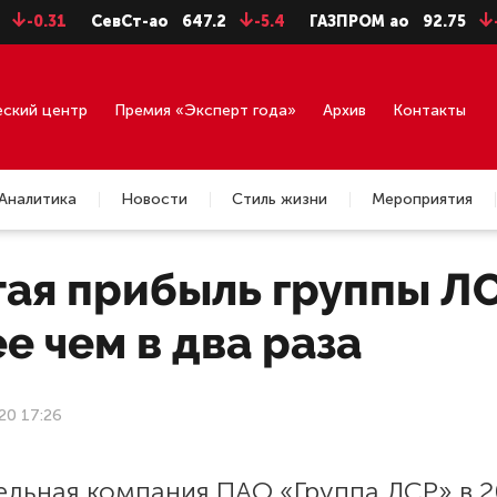
31
СевСт-ао
647.2
-5.4
ГАЗПРОМ ао
92.75
-0.71
еский центр
Премия «Эксперт года»
Архив
Контакты
Аналитика
Новости
Стиль жизни
Мероприятия
ая прибыль группы ЛСР
е чем в два раза
20 17:26
ельная компания ПАО «Группа ЛСР» в 2