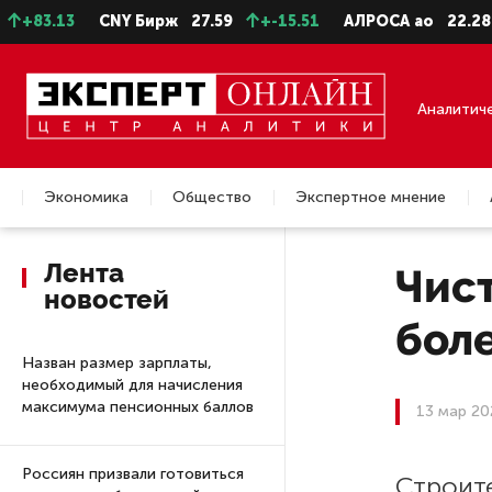
.13
CNY Бирж
27.59
+-15.51
АЛРОСА ао
22.28
-0.
Аналитич
Экономика
Общество
Экспертное мнение
Недвижимость
Лента
Чист
новостей
боле
Назван размер зарплаты,
необходимый для начисления
максимума пенсионных баллов
13 мар 20
Россиян призвали готовиться
Строит