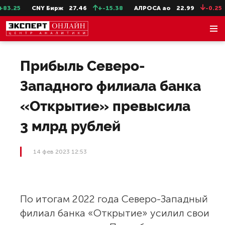
.25
CNY Бирж
27.46
+-15.38
АЛРОСА ао
22.99
-0.25
Прибыль Северо-
Западного филиала банка
«Открытие» превысила
3 млрд рублей
14 фев 2023 12:53
По итогам 2022 года Северо-Западный
филиал банка «Открытие» усилил свои