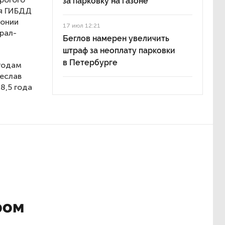
за парковку на газоне
ия ГИБДД
лонии
17 июл 12:21
рал-
Беглов намерен увеличить
штраф за неоплату парковки
в Петербурге
 годам
еслав
8,5 года
ром