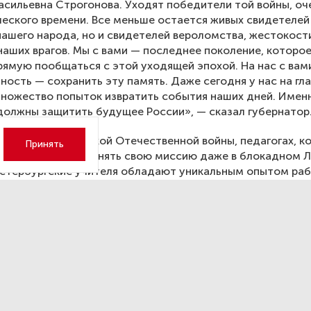
сильевна Строгонова. Уходят победители той войны, о
ческого времени. Все меньше остается живых свидетелей
ашего народа, но и свидетелей вероломства, жестокост
наших врагов. Мы с вами — последнее поколение, которо
ямую пообщаться с этой уходящей эпохой. На нас с вам
ность — сохранить эту память. Даже сегодня у нас на гл
ножество попыток извратить события наших дней. Имен
должны защитить будущее России», — сказал губернатор
л об уроках Великой Отечественной войны, педагогах, к
Принять
 работать, выполнять свою миссию даже в блокадном Л
петербургские учителя обладают уникальным опытом ра
з Мариуполя — города, в котором на протяжении многих 
 русскую историю, культуру и язык. С прошлого года
ем ребят из приграничных Белгородской и Курской облас
ая история, в которой мы принимаем участие», — отмети
глава обратился к педагогам с просьбой уделять особое
тников специальной военной операции.
кнул губернатор, в основе формирования системы ценно