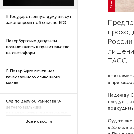
В Государственную думу внесут
Предпр
законопроект об отмене ЕГЭ
проход
России 
Петербургские депутаты
пожаловались в правительство
лишени
на светофоры
ТАСС.
В Петербурге почти нет
«Назначить
качественного сливочного
в приговоре
масла
Надежду См
следует, ч
Суд по делу об убийстве 9-
летнего мальчика
подсудимы
из Петербурга будет закрытым
Суд также 
Все новости
в 35 милли
Университеты и колледжи
и Ленингра