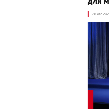
для 
На выборах в Госдуму «Единая
28 авг 202
Россия» будет первой
в бюллетене
В Петербурге на торги
выставили «Вечера на хуторе
близ Диканьки»
До конца года в Мурманской
области установят системы
для борьбы с обледенением
на энергосетях
Экс-полицейского
подозревают в убийстве
знакомого в Петербурге 2 года
назад