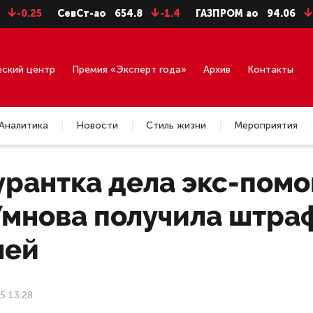
5
СевСт-ао
654.8
-1.4
ГАЗПРОМ ао
94.06
-0.99
еский центр
Премия «Эксперт года»
Архив
Контакты
Аналитика
Новости
Стиль жизни
Мероприятия
урантка дела экс-пом
Умнова получила штраф
лей
5 13:28