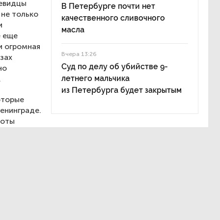
чевидцы
В Петербурге почти нет
 не только
качественного сливочного
и
масла
е еще
и огромная
Вчера 13:26
азах
Суд по делу об убийстве 9-
но
летнего мальчика
.
из Петербурга будет закрытым
оторые
енинграде.
боты
лет
тей. И это
л Беглов.
 внимание
стей