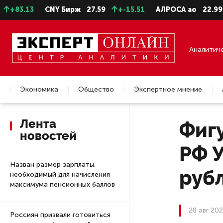
13
CNY Бирж
27.59
+-15.51
АЛРОСА ао
22.99
-0.2
Аналитич
Экономика
Общество
Экспертное мнение
Недвижимость
Лента
Фиг
новостей
РФ 
Назван размер зарплаты,
руб
необходимый для начисления
максимума пенсионных баллов
28 авг 202
Россиян призвали готовиться