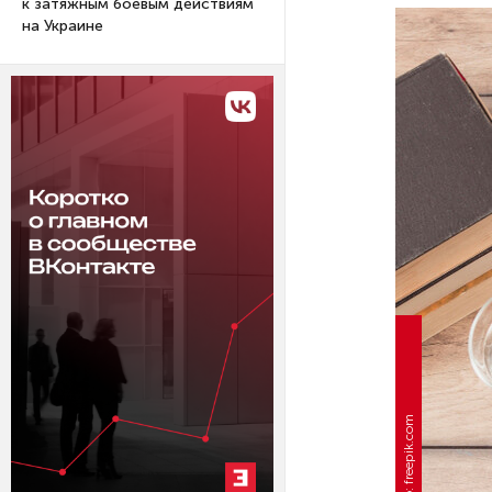
к затяжным боевым действиям
на Украине
Фото: freepik.com