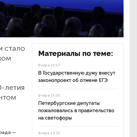
и стало
Материалы по теме:
ком
Вчера 15:57
В Государственную думу внесут
законопроект об отмене ЕГЭ
0-летия
ентом
Вчера 15:05
Петербургские депутаты
пожаловались в правительство
на светофоры
града —
Вчера 14:31