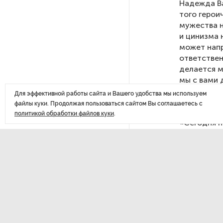
Надежда Ва
того герои
После атаки ВСУ в Самарской
мужества н
области склад Wildberries почти
и цинизма 
полностью сгорел
может напр
ответствен
делается м
На заправках «Газпромнефти»
мы с вами 
в Петербурге и Ленобласти
больше нет лимитов на топливо
Для эффективной работы сайта и Вашего удобства мы используем
Он напомни
файлы куки. Продолжая пользоваться сайтом Вы соглашаетесь с
продолжали
политикой обработки файлов куки
.
По решению Путина в России
«Сегодня 
будут мониторить цены
с детьми и
на продукты
уничтожали
мы принима
тоже — жив
Власти Петербурга заявили
о «скоординированных атаках»
Городской 
на аккаунты депутатов
детям учас
Как подчер
Стала известна программа