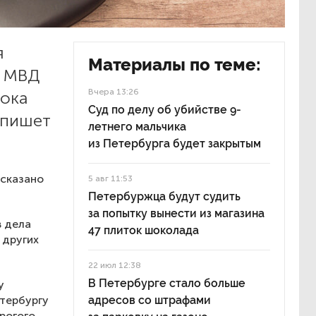
я
Материалы по теме:
ы МВД
Вчера 13:26
рока
Суд по делу об убийстве 9-
 пишет
летнего мальчика
из Петербурга будет закрытым
 сказано
5 авг 11:53
Петербуржца будут судить
за попытку вынести из магазина
в дела
47 плиток шоколада
 других
22 июл 12:38
В Петербурге стало больше
у
етербургу
адресов со штрафами
рогого