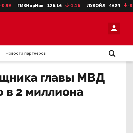
ГМКНорНик
126.16
-1.16
ЛУКОЙЛ
4624
-8
НЛМ
...
Новости партнеров
ощника главы МВД
 в 2 миллиона