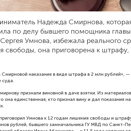
иниматель Надежда Смирнова, котора
ила по делу бывшего помощника глав
Сергея Умнова, избежала реального с
я свободы, она приговорена к штрафу,
 Смирновой наказание в виде штрафа в 2 млн рублей», —
 суда.
ирнову признали виновной в даче взятки. Из материало
то она единственная, кто признал вину и дал показания на
х.
приговорил Умнова к 12 годам лишения свободы и штраф
онов рублей, бывшего замначальника ГУ МВД по Санкт-П
дской области Ивана Абакумова — к 11,5 года колонии ст