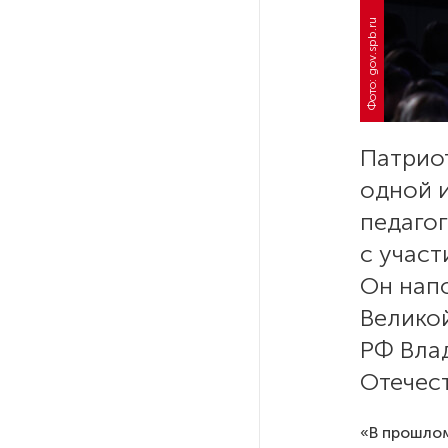
Фото: gov.spb.ru
РГПУ им. А. И. Герцена начнет
новые образовательные
проекты с китайскими вузами
В Петербурге поймали
Патрио
молодого администратора
одной 
колл-центра мошенников
педагог
Петербургские метростроевцы
с участ
оценили идею строительства
Он напо
лифта на станции
«Театральная»
Великой
РФ Вла
Поступило предложение
Отечест
по пятницам освобождать
от работы одиноких россиянок
старше 28 лет
«В прошлом