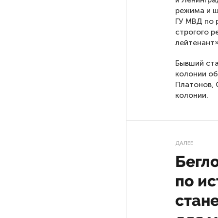
Ленобласти приняли более
режима и ш
20 000 абитуриентов
ГУ МВД по 
строгого р
лейтенант»
В Ленобласти нашли
неолитический могильник
Бывший ста
с янтарными предметами
колонии об
Платонов, 
«Надежда» закончила
колонии.
проходку участка на «зеленой»
ветке метро Петербурга
Стало известно о сети
ДАЛЕЕ
по распространению в России
Бегло
фейков
по ис
Аналитики рассказали о ценах
стан
июля на новые легковушки
в России