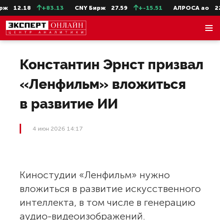
12.18
+83.13
CNY Бирж
27.59
+-15.51
АЛРОСА ао
22.2
Константин Эрнст призвал
«Ленфильм» вложиться
в развитие ИИ
4 июн 2026 14:17
Киностудии «Ленфильм» нужно
вложиться в развитие искусственного
интеллекта, в том числе в генерацию
аудио-видеоизображений.