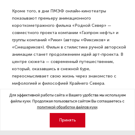
Кроме того, в дни ПМЭФ онлайн-кинотеатры
показывают премьеру анимационного
короткометражного фильма «Родной Север» —
совместного проекта компании «Газпром нефть» и
группы компаний «Рики» (авторы «Фиксиков» и
«Смешариков»). Фильм в стилистике ручной авторской
анимации станет продолжением идей арт-проекта. В
центре сюжета — современный путешественник,
который, оказавшись в снежной буре,
переосмысливает свою жизнь через знакомство с
мифологией и философией Крайнего Севера.
Для эффективной работы сайта и Вашего удобства мы используем
«Я испытала чувство гордости, что так красиво
файлы куки. Продолжая пользоваться сайтом Вы соглашаетесь с
показали нашу культуру. У меня много знакомых
политикой обработки файлов куки
.
кочевых семей. Это оленеводы, их дети продолжают
вести тот образ жизни, который был испокон веков. И
Принять
это очень здорово, что компании, которые работают
у нас на Ямале, относятся с уважением, берегут нашу