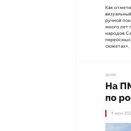
Как отмети
визуальный
После атаки ВСУ в Самарской
области склад Wildberries почти
ручной пок
полностью сгорел
много лет 
народов Се
переосмыс
На заправках «Газпромнефти»
сюжетах», 
в Петербурге и Ленобласти
больше нет лимитов на топливо
По решению Путина в России
ДАЛЕЕ
будут мониторить цены
На ПМ
на продукты
по ро
Власти Петербурга заявили
о «скоординированных атаках»
4 июн 202
на аккаунты депутатов