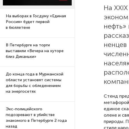
На XXI
эконом
На выборах в Госдуму «Единая
Россия» будет первой
нефть» 
в бюллетене
рассказ
ненцев
В Петербурге на торги
выставили «Вечера на хуторе
числен
близ Диканьки»
населя
распол
До конца года в Мурманской
компан
области установят системы
для борьбы с обледенением
на энергосетях
Стенд пре
метафорой 
единое ска
Экс-полицейского
олене и св
подозревают в убийстве
знакомого в Петербурге 2 года
природы. 
назад
стиле наро