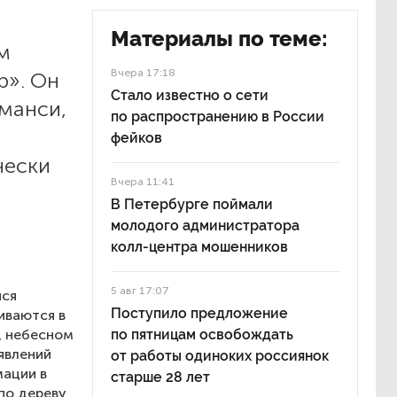
Материалы по теме:
м
Вчера 17:18
р». Он
Стало известно о сети
 манси,
по распространению в России
фейков
чески
Вчера 11:41
В Петербурге поймали
молодого администратора
колл-центра мошенников
5 авг 17:07
йся
Поступило предложение
иваются в
, небесном
по пятницам освобождать
явлений
от работы одиноких россиянок
ации в
старше 28 лет
по дереву