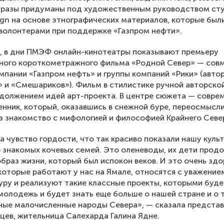
Образы придуманы под художественным руководством ст
gn на основе этнографических материалов, которые был
волонтерами при поддержке «Газпром нефти».
, в дни ПМЭФ онлайн-кинотеатры показывают премьеру
ного короткометражного фильма «Родной Север» — сов
мпании «Газпром нефть» и группы компаний «Рики» (авто
 и «Смешариков»). Фильм в стилистике ручной авторско
должением идей арт-проекта. В центре сюжета — совре
нник, который, оказавшись в снежной буре, переосмысл
з знакомство с мифологией и философией Крайнего Севе
а чувство гордости, что так красиво показали нашу культ
 знакомых кочевых семей. Это оленеводы, их дети про
образ жизни, который был испокон веков. И это очень здо
которые работают у нас на Ямале, относятся с уважением
уру и реализуют такие классные проекты, которыми буде
молодежь и будет знать еще больше о нашей стране и о 
ные малочисленные народы Севера», — сказала предста
цев, жительница Салехарда Галина Ядне.