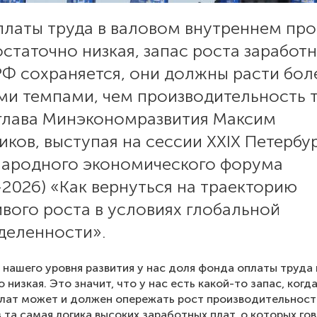
платы труда в валовом внутреннем про
остаточно низкая, запас роста заработ
РФ сохраняется, они должны расти бол
ми темпами, чем производительность т
 глава Минэкономразвития Максим
ков, выступая на сессии XXIX Петербу
ародного экономического форума
2026) «Как вернуться на траекторию
вого роста в условиях глобальной
деленности».
 нашего уровня развития у нас доля фонда оплаты труда 
 низкая. Это значит, что у нас есть какой-то запас, когд
лат может и должен опережать рост производительност
з та самая логика высоких заработных плат, о которых го