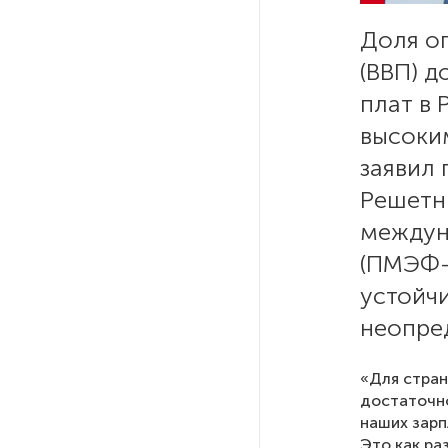
похитителей подростка,
Доля о
требовавших за него выкуп
(ВВП) д
плат в 
На петербургских АЗС сняли
большинство ограничений
высоки
заявил
В Госдуме рассказали, что
Решетни
ждет Европу при ядерной
войне
междун
(ПМЭФ-
В «СТГТ» состоялся «День
устойчи
семьи» — праздник,
неопре
объединяющий поколения
«Для стран
Проект строительства
достаточно
небоскреба «Лахта Центр 2»
наших зарп
в Петербурге одобрили
Это как ра