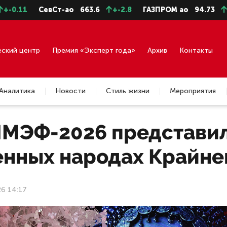
СевСт-ао
663.6
+-2.8
ГАЗПРОМ ао
94.73
+-0.43
еский центр
Премия «Эксперт года»
Архив
Контакты
Аналитика
Новости
Стиль жизни
Мероприятия
ПМЭФ-2026 представил
енных народах Крайне
6 14:17