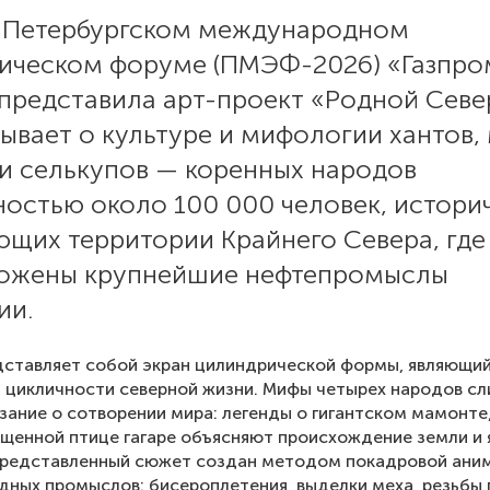
X Петербургском международном
ическом форуме (ПМЭФ-2026) «Газпро
представила арт-проект «Родной Севе
ывает о культуре и мифологии хантов,
 и селькупов — коренных народов
ностью около 100 000 человек, истори
ющих территории Крайнего Севера, где
ожены крупнейшие нефтепромыслы
ии.
дставляет собой экран цилиндрической формы, являющи
цикличности северной жизни. Мифы четырех народов сл
зание о сотворении мира: легенды о гигантском мамонте
ященной птице гагаре объясняют происхождение земли и 
Представленный сюжет создан методом покадровой аним
дных промыслов: бисероплетения, выделки меха, резьбы 