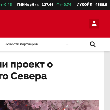
ГМКНорНик
127.66
+-0.74
ЛУКОЙЛ
4588.5
+-11.5
...
Новости партнеров
и проект о
го Севера