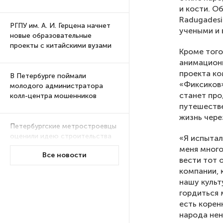
и кости. 
Radugadesi
РГПУ им. А. И. Герцена начнет
учеными и 
новые образовательные
проекты с китайскими вузами
Кроме того
анимацион
проекта ко
В Петербурге поймали
«Фиксиков»
молодого администратора
станет про
колл-центра мошенников
путешестве
жизнь чере
Петербургские метростроевцы
оценили идею строительства
«Я испытал
лифта на станции
меня много
Все новости
«Театральная»
вести тот 
компании, 
нашу культ
Поступило предложение
гордиться 
по пятницам освобождать
есть корен
от работы одиноких россиянок
народа нен
старше 28 лет