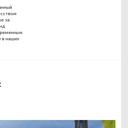
анный
усством
е за
енд
овременным
 в наших
с