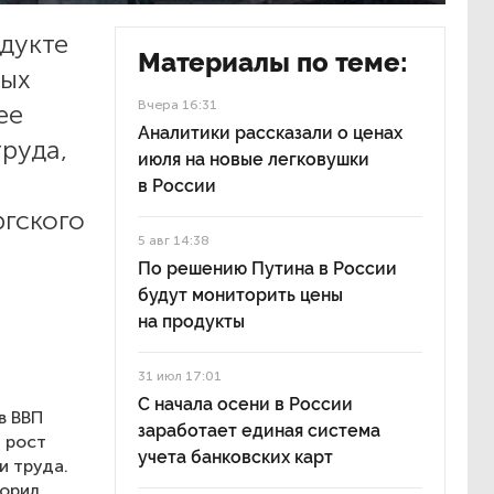
дукте
Материалы по теме:
ных
Вчера 16:31
ее
Аналитики рассказали о ценах
руда,
июля на новые легковушки
в России
ргского
5 авг 14:38
По решению Путина в России
будут мониторить цены
на продукты
31 июл 17:01
С начала осени в России
в ВВП
заработает единая система
а рост
учета банковских карт
и труда.
ворил