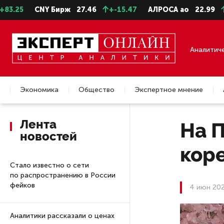
CNY Бирж
27.46
+-15.47
АЛРОСА ао
22.99
+-0.11
Аналитич
Экономика
Общество
Экспертное мнение
Недвижимость
Лента
На 
новостей
кор
Стало известно о сети
по распространению в России
фейков
4 июн 202
Аналитики рассказали о ценах