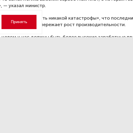
, — указал министр.
вам, «не надо делать никакой катастрофы», что последни
Принять
ат существенно опережает рост производительности.
 целом у нас должны быть более высокие заработные пл
ня развития», — заявил он.
e исключила мессенджер «
агазина приложений без
снения причин