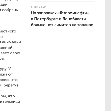
удии
5 авг 15:24
и собраны
На заправках «Газпромнефти»
в Петербурге и Ленобласти
больше нет лимитов на топливо
местного
ры
й анимации
менный
ивает свою
ра.
уру. У
должают
рово, что
, берегут
т
том, что
вительница