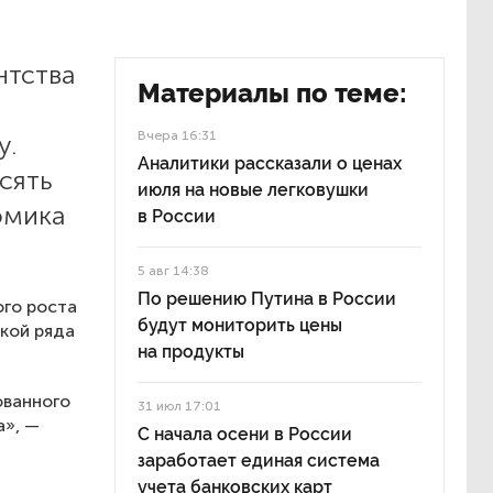
нтства
Материалы по теме:
Вчера 16:31
у.
Аналитики рассказали о ценах
сять
июля на новые легковушки
омика
в России
5 авг 14:38
По решению Путина в России
ого роста
будут мониторить цены
икой ряда
на продукты
ованного
31 июл 17:01
а», —
С начала осени в России
заработает единая система
учета банковских карт