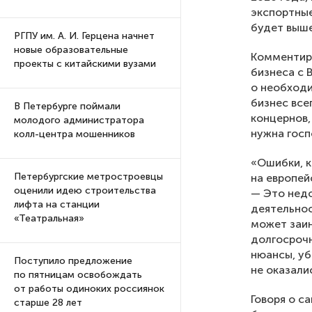
экспортные
будет выше
РГПУ им. А. И. Герцена начнет
новые образовательные
Комментиру
проекты с китайскими вузами
бизнеса с 
о необходи
бизнес все
В Петербурге поймали
концернов,
молодого администратора
нужна госп
колл-центра мошенников
«Ошибки, к
Петербургские метростроевцы
на европей
оценили идею строительства
— Это недо
лифта на станции
деятельнос
«Театральная»
может заин
долгосрочн
нюансы, уб
Поступило предложение
не оказали
по пятницам освобождать
от работы одиноких россиянок
Говоря о с
старше 28 лет