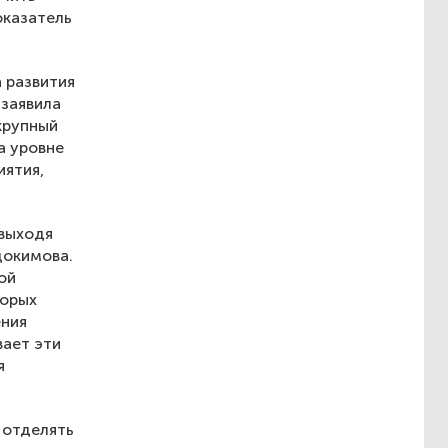
оказатель
 развития
 заявила
крупный
а уровне
иятия,
 выходя
докимова.
ой
торых
ения
вает эти
я
 отделять