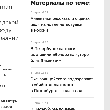
Материалы по теме:
rman
Вчера 16:31
Аналитики рассказали о ценах
адской
июля на новые легковушки
воду
в России
рмании
Вчера 14:25
В Петербурге на торги
выставили «Вечера на хуторе
близ Диканьки»
,
другие
Вчера 12:38
 что
Экс-полицейского подозревают
в убийстве знакомого
ать
в Петербурге 2 года назад
ал Игорь
Вчера 11:41
 выход
В Петербурге поймали