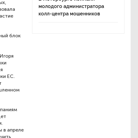
ых,
молодого администратора
вовала
колл-центра мошенников
астие
ный блок
 Игоря
жки
ия
ки ЕС.
т
ышленном
мпаниям
дет
и.
ы в апреле
ючить