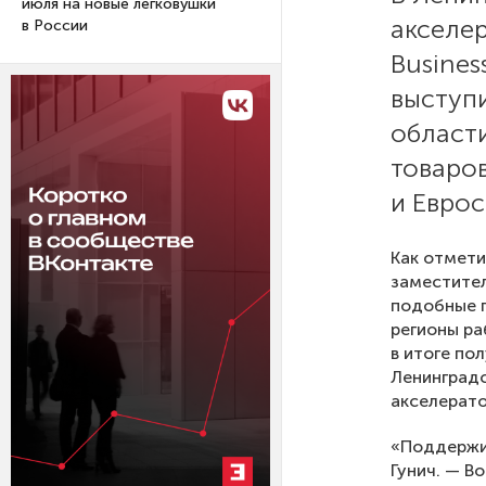
июля на новые легковушки
акселе
в России
Busines
выступ
области
товаро
и Еврос
Как отмети
заместител
подобные п
регионы ра
в итоге по
Ленинградс
акселерато
«Поддержив
Гунич. — В