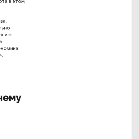
ота в этом
ва.
льно
ванию
й
кономика
».
чему