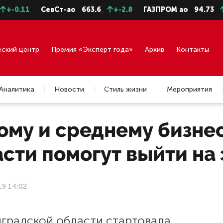
.11
СевСт-ао
663.6
+-2.8
ГАЗПРОМ ао
94.73
+-0.
еский центр
Премия «Эксперт года»
Архив
Контакты
Аналитика
Новости
Стиль жизни
Мероприятия
ому и среднему бизне
сти помогут выйти на
19 14:02
нградской области стартовала