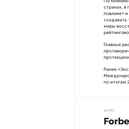
По мнению 
похитителей подростка,
странах, в
требовавших за него выкуп
повлияет и
создавать 
меры восст
На петербургских АЗС сняли
рейтингово
большинство ограничений
Главные ри
противореч
В Госдуме рассказали, что
протекцио
ждет Европу при ядерной
войне
Ранее «Экс
Междунаро
В «СТГТ» состоялся «День
по итогам 
семьи» — праздник,
объединяющий поколения
Проект строительства
ДАЛЕЕ
небоскреба «Лахта Центр 2»
Forbe
в Петербурге одобрили