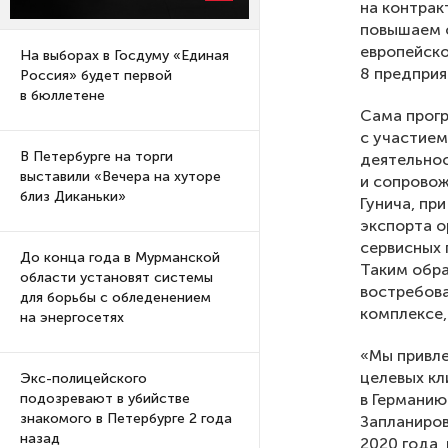
на контрак
повышаем о
европейско
На выборах в Госдуму «Единая
8 предприя
Россия» будет первой
в бюллетене
Сама прогр
с участием
В Петербурге на торги
деятельнос
выставили «Вечера на хуторе
и сопровож
близ Диканьки»
Гунича, пр
экспорта о
сервисных 
До конца года в Мурманской
Таким обра
области установят системы
востребова
для борьбы с обледенением
комплексе,
на энергосетях
«Мы привле
целевых кл
Экс-полицейского
в Германию
подозревают в убийстве
знакомого в Петербурге 2 года
Запланиров
назад
2020 года,