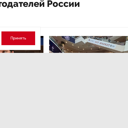
тодателей России
Принять
а 17:23
НОВОСТИ ПАРТНЕРОВ
,4 авг 16:41
кий: «Рынок
ТРЦ «Галерея» как модерато
дской области
городской жизни
рспективу»
Трансформация торговых центров в условиях