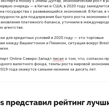
эксперта Moody’s Элены Дуггар, экономический рост в р
 первую очередь — в Китае и США, в 2020 году замедлится
 на государства с развивающейся экономикой. В Китае, в 
трудности для поддержания быстрого роста экономики 
ановления платежного баланса, уточнили в междунаро
м агентстве.
ски для кредитных условий в 2020 году — это торговые
ия между Вашингтоном и Пекином, ситуация вокруг Brexit
низм.
перт Online Северо-Запад»
писал
о том, что, согласно п
дного валютного фонда, темпы роста мировой экономи
2019 года окажутся самыми низкими за десять лет.
s представил рейтинг лучш