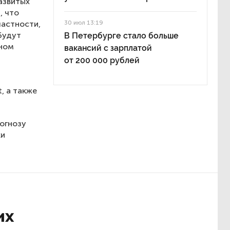
азвитых
, что
частности,
30 июл 13:19
будут
В Петербурге стало больше
дном
вакансий с зарплатой
от 200 000 рублей
, а также
рогнозу
ки
их