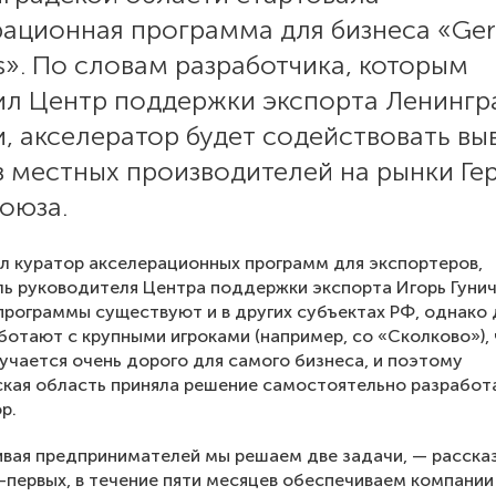
рационная программа для бизнеса «Ge
s». По словам разработчика, которым
ил Центр поддержки экспорта Ленингр
, акселератор будет содействовать вы
в местных производителей на рынки Ге
оюза.
л куратор акселерационных программ для экспортеров,
ь руководителя Центра поддержки экспорта Игорь Гунич
рограммы существуют и в других субъектах РФ, однако 
ботают с крупными игроками (например, со «Сколково»),
лучается очень дорого для самого бизнеса, и поэтому
кая область приняла решение самостоятельно разработ
р.
ая предпринимателей мы решаем две задачи, — рассказ
о-первых, в течение пяти месяцев обеспечиваем компании