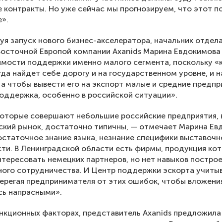
 контракты. Но уже сейчас мы прогнозируем, что этот п
».
я запуск нового бизнес-акселератора, начальник отдела
Восточной Европой компании Axanids Марина Евдокимова
мости поддержки именно малого сегмента, поскольку «
гда найдет себе дорогу и на государственном уровне, и н
 а чтобы вывести его на экспорт малые и средние предпр
оддержка, особенно в российской ситуации».
оторые совершают небольшие российские предприятия,
ский рынок, достаточно типичны, — отмечает Марина Ев
статочное знание языка, незнание специфики выставочн
ти. В Ленинградской области есть фирмы, продукция ко
тересовать немецких партнеров, но нет навыков постро
ого сотрудничества. И Центр поддержки эскорта учиты
ерегая предпринимателя от этих ошибок, чтобы вложени
сь напрасными».
анкционных факторах, представитель Axanids предложила