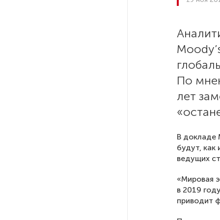
Стала известна программа
празднования 105-летия
Республики Коми
Аналит
Moody’
Путин провел совещание
с руководством
глобаль
Минобороны РФ: главные
По мнен
заявления президента
лет за
«остане
В Мурманской области создали
приложение для фиксации
инвазионных растений
В докладе 
будут, как
ведущих ст
Петербуржца будут судить
за попытку вынести
«Мировая э
из магазина 47 плиток
в 2019 год
шоколада
приводит ф
В Петербурге осудили