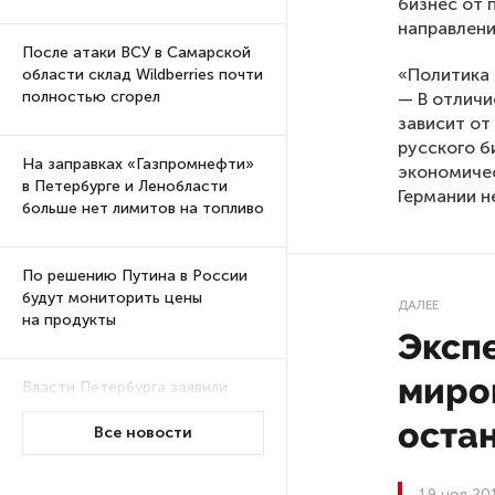
бизнес от 
направлени
После атаки ВСУ в Самарской
«Политика 
области склад Wildberries почти
полностью сгорел
— В отличи
зависит от
русского б
На заправках «Газпромнефти»
экономичес
в Петербурге и Ленобласти
Германии н
больше нет лимитов на топливо
По решению Путина в России
будут мониторить цены
ДАЛЕЕ
на продукты
Эксп
миров
Власти Петербурга заявили
о «скоординированных атаках»
оста
на аккаунты депутатов
Все новости
19 ноя 20