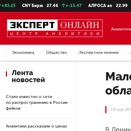
25
CNY Бирж
27.46
+-15.47
АЛРОСА ао
22.99
+-0
Аналитич
Экономика
Общество
Экспертное мнение
Недвижимость
Лента
Мал
новостей
обла
Стало известно о сети
по распространению в России
фейков
19 ноя 20
Аналитики рассказали о ценах
В Лени