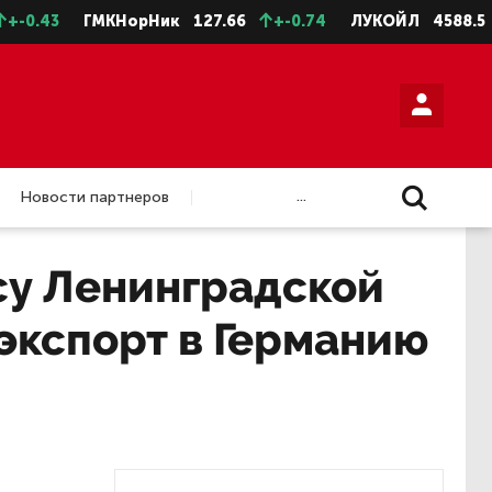
43
ГМКНорНик
127.66
+-0.74
ЛУКОЙЛ
4588.5
+-1
...
Новости партнеров
су Ленинградской
 экспорт в Германию