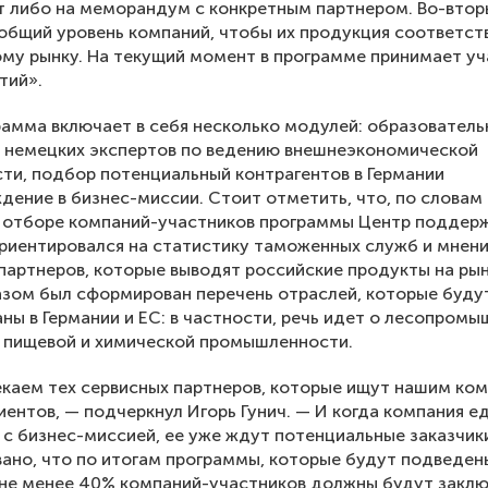
т либо на меморандум с конкретным партнером. Во-втор
бщий уровень компаний, чтобы их продукция соответст
му рынку. На текущий момент в программе принимает уч
тий».
амма включает в себя несколько модулей: образователь
 немецких экспертов по ведению внешнеэкономической
ти, подбор потенциальный контрагентов в Германии
дение в бизнес-миссии. Стоит отметить, что, по словам
и отборе компаний-участников программы Центр поддер
риентировался на статистику таможенных служб и мнен
партнеров, которые выводят российские продукты на рын
зом был сформирован перечень отраслей, которые буду
ны в Германии и ЕС: в частности, речь идет о лесопром
 пищевой и химической промышленности.
каем тех сервисных партнеров, которые ищут нашим ко
иентов, — подчеркнул Игорь Гунич. — И когда компания е
 с бизнес-миссией, ее уже ждут потенциальные заказчик
ано, что по итогам программы, которые будут подведен
 не менее 40% компаний-участников должны будут закл