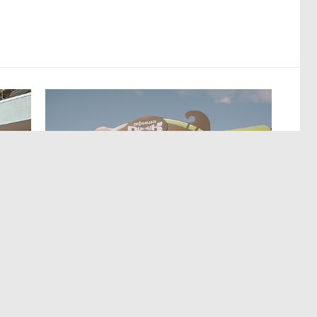
МЕРОПРИЯТИЯ
,4 авг 14:35
р
Успеть все на Пикнике Афиши
x Сбер в Санкт-Петербурге
Полный гид по всем активностям фестиваля.