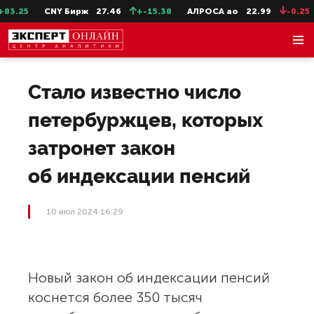
3.25
CNY Бирж
27.46
+-15.38
АЛРОСА ао
22.99
-0.25
Стало известно число
петербуржцев, которых
затронет закон
об индексации пенсий
10 июл 2024 16:29
Новый закон об индексации пенсий
коснется более 350 тысяч