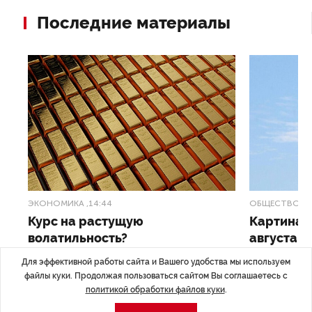
Последние материалы
ЭКОНОМИКА
,14:44
ОБЩЕСТВО
,1
Курс на растущую
Картина н
волатильность?
августа
Для эффективной работы сайта и Вашего удобства мы используем
ные
Министерство финансов РФ наращивает покупку
Рассказываем 
файлы куки. Продолжая пользоваться сайтом Вы соглашаетесь с
золота в резервы.
и мире, которы
политикой обработки файлов куки
.
августа — от т
строительства 