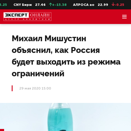
5
CNY Бирж
27.46
+-15.38
АЛРОСА ао
22.99
-0.25
Се
Михаил Мишустин
объяснил, как Россия
будет выходить из режима
ограничений
29 мая 2020 15:00