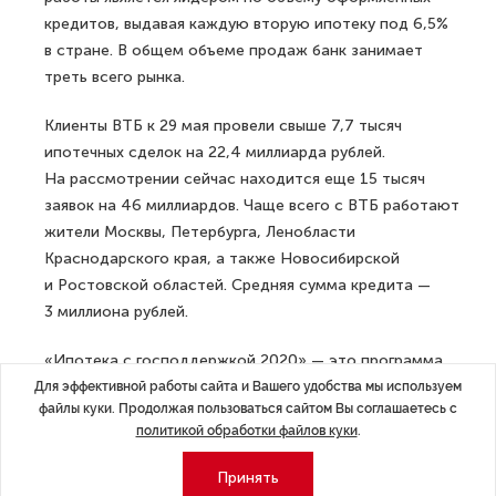
кредитов, выдавая каждую вторую ипотеку под 6,5%
в стране. В общем объеме продаж банк занимает
треть всего рынка.
Клиенты ВТБ к 29 мая провели свыше 7,7 тысяч
ипотечных сделок на 22,4 миллиарда рублей.
На рассмотрении сейчас находится еще 15 тысяч
заявок на 46 миллиардов. Чаще всего с ВТБ работают
жители Москвы, Петербурга, Ленобласти
Краснодарского края, а также Новосибирской
и Ростовской областей. Средняя сумма кредита —
3 миллиона рублей.
«Ипотека с господдержкой 2020» — это программа,
которая позволяет оформить кредит по льготной
Для эффективной работы сайта и Вашего удобства мы используем
файлы куки. Продолжая пользоваться сайтом Вы соглашаетесь с
ставке в 6,5% для покупки квартир в новых домах. Для
политикой обработки файлов куки
.
Москвы, Московской области, Петербурга
и Ленобласти максимальная сумма кредита
Принять
составляет 8 миллионов рублей. Для остальных