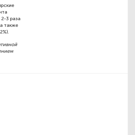
ирские
нта
 2-3 раза
 а также
2%).
ативной
лением