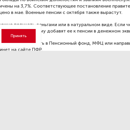
ичены на 3,7%. Соответствующее постановление правит
ено в мае. Военные пенсии с октября также вырастут.
ожно получать деньгами или в натуральном виде. Если ч
ся от услуги, то ему добавят ее к пенсии в денежном экв
Принять
необходимо подать в Пенсионный фонд, МФЦ или направ
инет на сайте ПФР.
ийских туристов ждут новы
тные программы на курорт
та