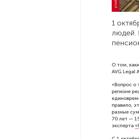
РГПУ им. А. И. Герцена начнет
новые образовательные
1 октя
проекты с китайскими вузами
людей.
пенсион
В Петербурге поймали
молодого администратора
колл-центра мошенников
О том, как
AVG Legal 
Петербургские метростроевцы
оценили идею строительства
«Вопрос о 
лифта на станции
регионе ре
«Театральная»
единовреме
правило, э
разные сум
Поступило предложение
70 лет — 1
по пятницам освобождать
эксперта
«
от работы одиноких россиянок
старше 28 лет
С 1 октябр