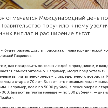
бря отмечается Международный день п
 Правительство поручило к нему увели
ных выплат и расширение льгот.
им будет размер доплат, рассказал глава юридической к
Алексей Гавришев.
том, как поздравить пожилых людей с праздником, в каж
шается самостоятельно. Например, могут предоставить
нные выплаты пенсионерам с определенного возраста. 
то люди старше 70 лет. Бывает, что пожилым людям вып
мы. Например, всем по 5000 рублей, а пенсионерам ста
5 000. Бывают выплаты меньше — по 500 рублей», — цити
Прайм».
я оклады по воинским должностям и званиям военнослу