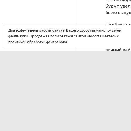
будут увел
После атаки ВСУ в Самарской
было выпущ
области склад Wildberries почти
полностью сгорел
Надбавки м
отказывает
Для эффективной работы сайта и Вашего удобства мы используем
файлы куки. Продолжая пользоваться сайтом Вы соглашаетесь с
На заправках «Газпромнефти»
политикой обработки файлов куки
.
Заявление 
в Петербурге и Ленобласти
личный каб
больше нет лимитов на топливо
По решению Путина в России
будут мониторить цены
ДАЛЕЕ
на продукты
Росс
поле
Власти Петербурга заявили
о «скоординированных атаках»
Егип
на аккаунты депутатов
Стала известна программа