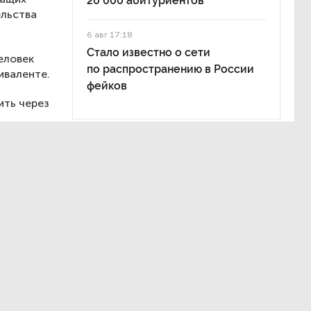
20 000 абитуриентов
ельства
6 авг 17:18
Стало известно о сети
еловек
по распространению в России
иваленте.
фейков
ить через
е
ы