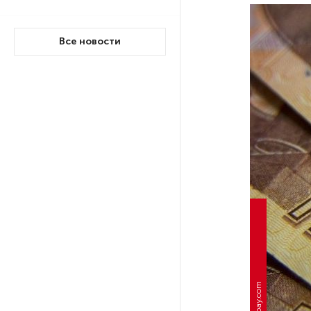
На выборах в Госдуму «Единая
Все новости
Россия» будет первой
в бюллетене
В Петербурге на торги
выставили «Вечера на хуторе
близ Диканьки»
До конца года в Мурманской
области установят системы
для борьбы с обледенением
на энергосетях
Экс-полицейского
подозревают в убийстве
знакомого в Петербурге 2 года
pixabay.com
назад