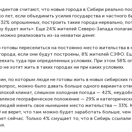
дентов считают, что новые города в Сибири реально по
ко лет, если объединить усилия государства и частного б
32% опрошенных, построить такие города нереально, по
у будет жить». Еще 24% жителей Северо-Запада полагаю
можно реализовать из-за нехватки денег.
 готовы переселиться на постоянно место жительства в 
города, если они будут построены, 8% жителей СЗФО. Е
еехать туда при определенных условиях. При этом 58% 
о не хотят жить в таких городах ни при каких условиях.
ин, по которым люди не готовы жить в новых сибирских 
вопрос, можно было давать больше одного варианта отв
лохой климат, слишком холодная погода — 42%, неудоб
лекое географическое положение — 29% и категорическ
 людей менять свое нынешнее место жительства — 33%.
) не верит, что там можно будет заработать больше, чем
ет сейчас. Только 4% смущает то, что в Сибирь ссылали
ых.