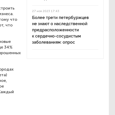
строить
27 ноя 2023 17:43
изнеса.
Более трети петербуржцев
тому что
не знают о наследственной
т, что
предрасположенности
к сердечно-сосудистым
новые
заболеваниям: опрос
ще 34%
опрошенных
городах
ета)
ное,
ое
 Каждый