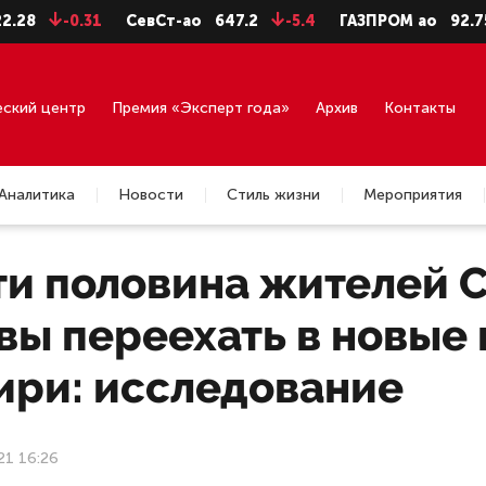
-0.31
СевСт-ао
647.2
-5.4
ГАЗПРОМ ао
92.75
-0.
еский центр
Премия «Эксперт года»
Архив
Контакты
Аналитика
Новости
Стиль жизни
Мероприятия
ти половина жителей 
вы переехать в новые
ири: исследование
21 16:26