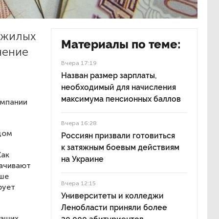
ожилых
Материалы по теме:
чение
Вчера 17:19
Назван размер зарплаты,
необходимый для начисления
максимума пенсионных баллов
омпании
Вчера 16:28
дом
Россиян призвали готовиться
к затяжным боевым действиям
Как
на Украине
лачивают
рше
Вчера 12:15
рует
Университеты и колледжи
Ленобласти приняли более
жащих