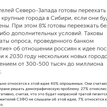
телей Северо-Запада готовы переехать
 крупные города в Сибири, если они бу
ны. При этом 8% готовы переезжать бе
либо дополнительных условий. Таковы
таты опроса, проведенного банком
тие» об отношении россиян к идее по
и к 2030 году нескольких новых город
лением от 300-500 тысяч до миллиона
.
но относятся к этой идее 40% опрошенных. Они считают
ране решать демографическую проблему. 27% отнеслис
гативно, считая, что это будет напрасной тратой гигантс
 жителей СЗФО не слышали об этой идее, 7% относятся к
о.