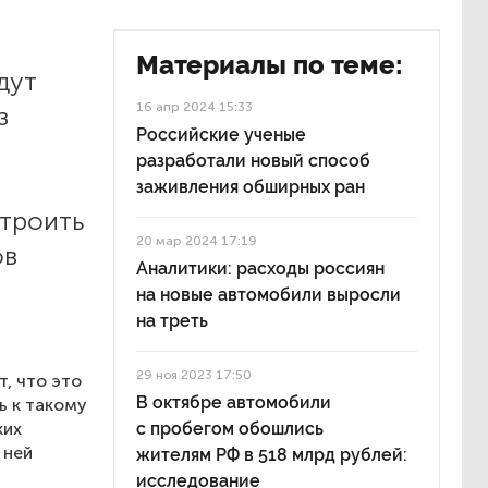
Материалы по теме:
дут
16 апр 2024 15:33
з
Российские ученые
разработали новый способ
заживления обширных ран
строить
20 мар 2024 17:19
ов
Аналитики: расходы россиян
на новые автомобили выросли
на треть
29 ноя 2023 17:50
, что это
В октябре автомобили
ь к такому
ких
с пробегом обошлись
 ней
жителям РФ в 518 млрд рублей:
исследование