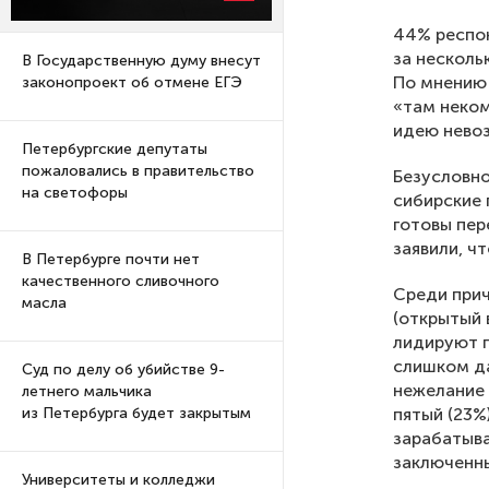
44% респон
за несколь
В Государственную думу внесут
По мнению 
законопроект об отмене ЕГЭ
«там неком
идею невоз
Петербургские депутаты
пожаловались в правительство
Безусловно
на светофоры
сибирские 
готовы пер
заявили, чт
В Петербурге почти нет
качественного сливочного
Среди прич
масла
(открытый 
лидируют п
слишком да
Суд по делу об убийстве 9-
нежелание
летнего мальчика
пятый (23%
из Петербурга будет закрытым
зарабатыва
заключенн
Университеты и колледжи