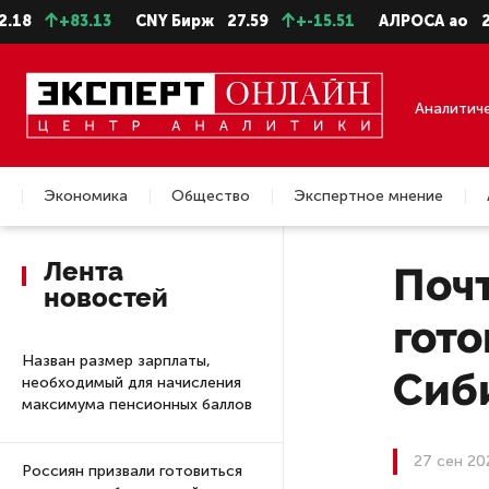
+83.13
CNY Бирж
27.59
+-15.51
АЛРОСА ао
22.28
Аналитич
Экономика
Общество
Экспертное мнение
Недвижимость
Лента
Поч
новостей
гото
Назван размер зарплаты,
Сиб
необходимый для начисления
максимума пенсионных баллов
27 сен 20
Россиян призвали готовиться