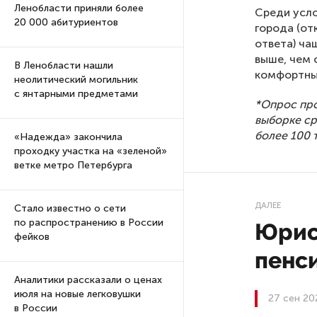
Ленобласти приняли более
Среди усло
20 000 абитуриентов
города (от
ответа) ча
выше, чем 
В Ленобласти нашли
комфортные
неолитический могильник
с янтарными предметами
*Опрос про
выборке ср
более 100 
«Надежда» закончила
проходку участка на «зеленой»
ветке метро Петербурга
ДАЛЕЕ
Стало известно о сети
по распространению в России
Юрист
фейков
пенси
Аналитики рассказали о ценах
июля на новые легковушки
27 сен 20
в России