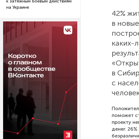
к затяжным боевым действиям
на Украине
42% жи
в новые
построе
каких-
резуль
«Откры
в Сибир
с насе
человек
Положитель
поможет ст
проекту не
денег. 26%
безразличн