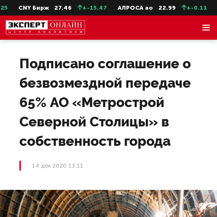
CNY Бирж
27.46
+-15.47
АЛРОСА ао
22.99
+-0.11
Се
Подписано соглашение о
безвозмездной передаче
65% АО «Метрострой
Северной Столицы» в
собственность города
14 дек 2020 13:11