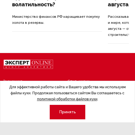
волатильность?
августа
ные
Министерство финансов РФ наращивает покупку
Рассказываем 
золота в резервы.
и мире, которы
августа — от т
строительства 
Экономика
Стиль жизни
Для эффективной работы сайта и Вашего удобства мы используем
Общество
Мероприятия
файлы куки. Продолжая пользоваться сайтом Вы соглашаетесь с
политикой обработки файлов куки
.
Экспертное мнение
Новости партнеров
Аналитика
Недвижимость
Принять
Премия «Эксперт года»
Эксперт 2 столицы
Аналитический центр