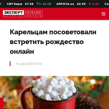
CNY Бирж
27.46
+-15.38
АЛРОСА ао
22.99
-0.25
СевС
Карельцам посоветовали
встретить рождество
онлайн
14 дек 2020 13:01