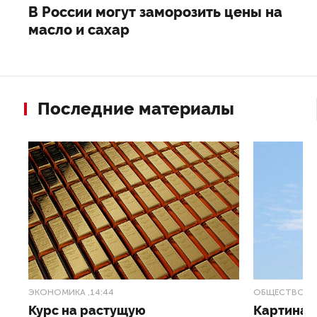
В России могут заморозить цены на
масло и сахар
Последние материалы
ЭКОНОМИКА
,14:44
ОБЩЕСТВО
,1
Курс на растущую
Картина н