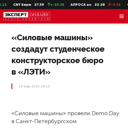
13
CNY Бирж
27.59
+-15.35
АЛРОСА ао
22.28
-0.31
С
«Силовые машины»
создадут студенческое
конструкторское бюро
в «ЛЭТИ»
15 мар 2022 18:10
«Силовые машины» провели Demo Day
в Санкт-Петербургском