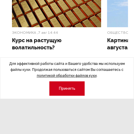
ЭКОНОМИКА
,7 авг 14:44
ОБЩЕСТВО
,7
Курс на растущую
Картина н
волатильность?
августа
ные
Министерство финансов РФ наращивает покупку
Рассказываем 
Для эффективной работы сайта и Вашего удобства мы используем
золота в резервы.
и мире, которы
файлы куки. Продолжая пользоваться сайтом Вы соглашаетесь с
августа — от т
политикой обработки файлов куки
.
строительства 
Принять
Экономика
Стиль жизни
Общество
Мероприятия