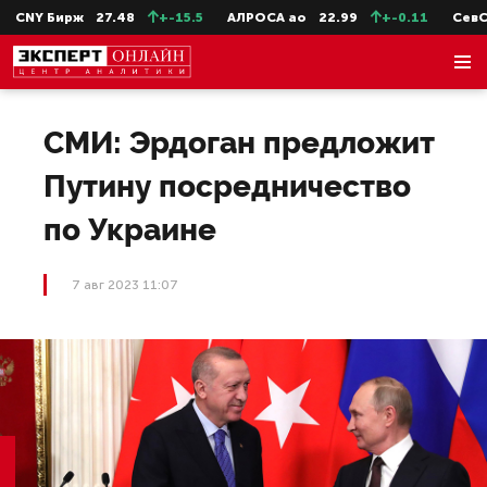
CNY Бирж
27.48
+-15.5
АЛРОСА ао
22.99
+-0.11
СевСт-
СМИ: Эрдоган предложит
Путину посредничество
по Украине
7 авг 2023 11:07