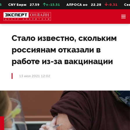
CNY Бирж
27.59
+-15.51
АЛРОСА ао
22.28
-0.31
СевСт
Стало известно, скольким
россиянам отказали в
работе из-за вакцинации
13 июл 2021 12:02