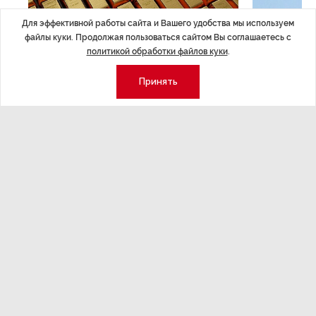
Для эффективной работы сайта и Вашего удобства мы используем
файлы куки. Продолжая пользоваться сайтом Вы соглашаетесь с
ЭКОНОМИКА
,Вчера 14:44
ОБЩЕСТВО
,В
политикой обработки файлов куки
.
Курс на растущую
Картина н
волатильность?
августа
Принять
ные
Министерство финансов РФ наращивает покупку
Рассказываем 
золота в резервы.
и мире, которы
августа — от т
строительства 
Экономика
Стиль жизни
Общество
Мероприятия
Экспертное мнение
Новости партнеров