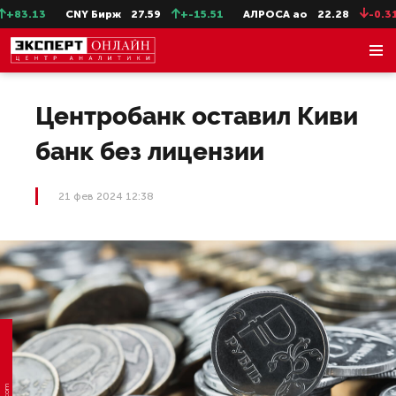
3.13
CNY Бирж
27.59
+-15.51
АЛРОСА ао
22.28
-0.31
Центробанк оставил Киви
банк без лицензии
21 фев 2024 12:38