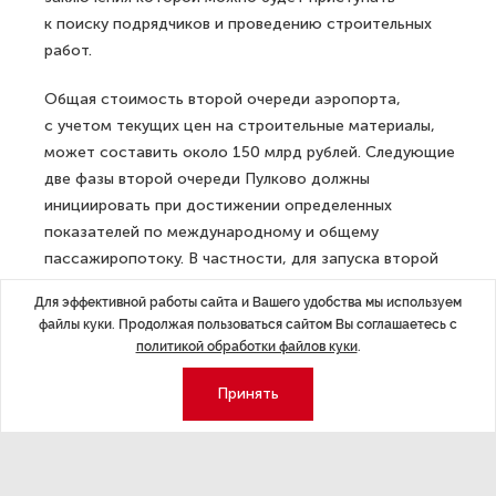
к поиску подрядчиков и проведению строительных
работ.
Общая стоимость второй очереди аэропорта,
с учетом текущих цен на строительные материалы,
может составить около 150 млрд рублей. Следующие
две фазы второй очереди Пулково должны
инициировать при достижении определенных
показателей по международному и общему
пассажиропотоку. В частности, для запуска второй
фазы необходимо 7 млн ежегодного международного
Для эффективной работы сайта и Вашего удобства мы используем
пассажиропотока, сейчас этот поток составляет
файлы куки. Продолжая пользоваться сайтом Вы соглашаетесь с
порядка 3,5 млн пассажиров.
политикой обработки файлов куки
.
В целом вторая очередь аэропорта «Пулково»
Принять
предполагает строительство новых посадочных
галерей, новых залов ожидания, зон регистрации
и досмотра, а также других объектов, направленных
на кратное увеличение пропускной способности.