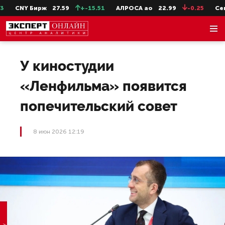
CNY Бирж
27.59
+-15.51
АЛРОСА ао
22.99
-0.25
СевСт
У киностудии
«Ленфильма» появится
попечительский совет
8 июн 2026 12:19