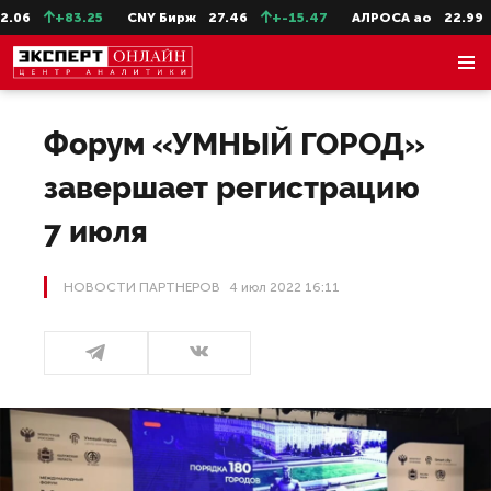
83.25
CNY Бирж
27.46
+-15.47
АЛРОСА ао
22.99
+-0.1
Форум «УМНЫЙ ГОРОД»
завершает регистрацию
7 июля
НОВОСТИ ПАРТНЕРОВ
4 июл 2022 16:11