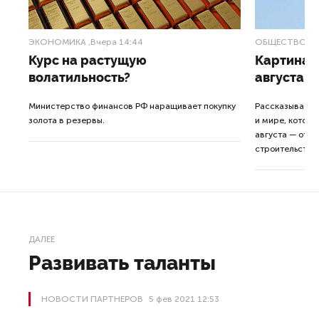
ЭКОНОМИКА
,Вчера 14:44
ОБЩЕСТВО
,В
Курс на растущую
Картина н
волатильность?
августа
ные
Министерство финансов РФ наращивает покупку
Рассказываем 
золота в резервы.
и мире, которы
августа — от т
строительства 
ДАЛЕЕ
Развивать таланты
НОВОСТИ ПАРТНЕРОВ
5 фев 2021 12:53