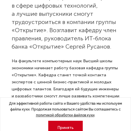
в сфере цифровых технологий,
а лучшие выпускники смогут
трудоустроиться в компании группы
«Открытие». Возглавит кафедру член
правления, руководитель ИТ-блока
банка «Открытие» Сергей Русанов.
На факультете компьютерных наук Высшей школы
экономики начинает работу базовая кафедра группы
«Открытие». Кафедра станет точкой контакта
экспертов с ценной бизнес-практикой и молодых
цифровых талантов. Благодаря ей будущие инженеры
и разработчики смогут лучше развивать компетенции
в области управления разработкой цифровых
Для эффективной работы сайта и Вашего удобства мы используем
файлы куки. Продолжая пользоваться сайтом Вы соглашаетесь с
продуктов и сервисов, анализа больших объемов
политикой обработки файлов куки
.
данных и информационной безопасности, получат
опыт эффективной командной разработки,
Принять