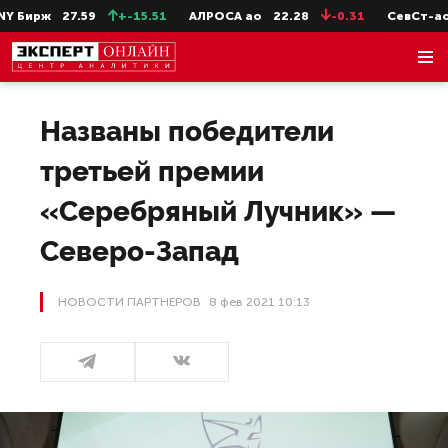
ж
27.59
+-15.51
АЛРОСА ао
22.28
-0.31
СевСт-ао
647.
Названы победители
третьей премии
«Серебряный Лучник» —
Северо-Запад
НОВОСТИ ПАРТНЕРОВ
8 фев 2021 10:13