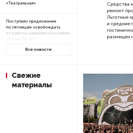
«Театральная»
Средства м
ремонт про
Льготные к
Поступило предложение
и средние 
по пятницам освобождать
гостинично
от работы одиноких россиянок
размещен
старше 28 лет
Все новости
После атаки ВСУ в Самарской
области склад Wildberries почти
полностью сгорел
Свежие
материалы
На заправках «Газпромнефти»
в Петербурге и Ленобласти
больше нет лимитов на топливо
По решению Путина в России
будут мониторить цены
на продукты