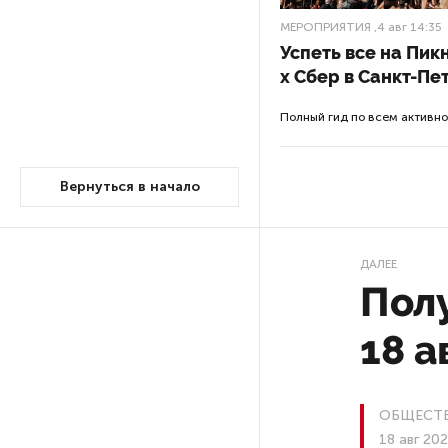
МЕРОПРИЯТИЯ
,4 авг 14:35
Власти Петербурга заявили
Успеть все на Пи
о «скоординированных атаках»
x Сбер в Санкт-Пе
на аккаунты депутатов
Полный гид по всем активн
Стала известна программа
празднования 105-летия
Вернуться в начало
Республики Коми
Путин провел совещание
ДАЛЕЕ
с руководством
Полу
Минобороны РФ: главные
заявления президента
18 а
В Мурманской области создали
приложение для фиксации
инвазионных растений
ОБЩЕСТ
18 авг 20