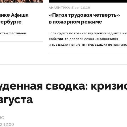
АНАЛИТИКА
,3 авг 16:19
книке Афиши
«Пятая трудовая четверть»
тербурге
в пожарном режиме
остям фестиваля.
Если судить по количеству произошедших в и
событий, то деловой сезон не закончился
и традиционная летняя передышка не наступи
денная сводка: кризис
вгуста
ВО
22 12:00