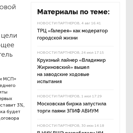
новой
Материалы по теме:
НОВОСТИ ПАРТНЕРОВ
, 4 авг 16:41
ТРЦ «Галерея» как модератор
 цели
городской жизни
ющее
тель
НОВОСТИ ПАРТНЕРОВ
, 24 июл 17:15
Круизный лайнер «Владимир
Жириновский» вышел
на заводские ходовые
ии МСП»
испытания
реднего
иты
НОВОСТИ ПАРТНЕРОВ
, 1 июл 17:29
ервых
Московская биржа запустила
оставит 3%,
торги паями ЗПИФ АВИУМ
вка будет
договора
НОВОСТИ ПАРТНЕРОВ
, 30 июн 14:18