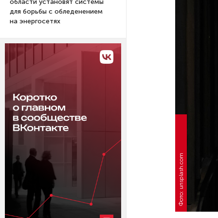
области установят системы
для борьбы с обледенением
на энергосетях
Фото: unsplash.com