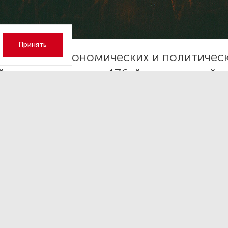
Принять
 ключевых экономических и политичес
й, происходящих в 176-й день российс
й спецоперации на Украине. Обзор важ
ей в сфере международных отношений,
онной политики, российской экономик
 экспорт и импорт.
ународные отношения
требовала от американской стороны
обеспечить
твенный доступ российской делегации к
участию в Ген
ю-Йорке
, заявил телеканалу «Россия-24» российский пос