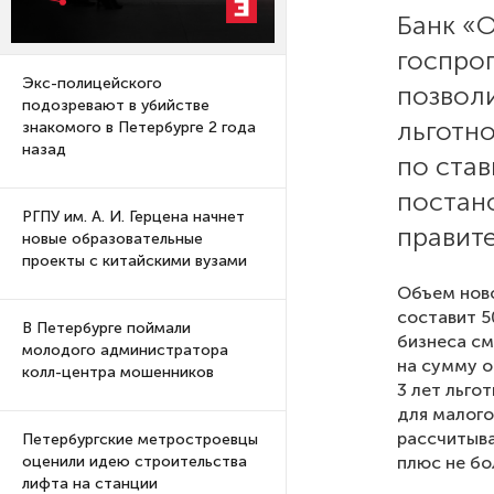
Банк «О
госпро
Экс-полицейского
позвол
подозревают в убийстве
льготн
знакомого в Петербурге 2 года
назад
по став
постан
РГПУ им. А. И. Герцена начнет
правит
новые образовательные
проекты с китайскими вузами
Объем нов
составит 5
В Петербурге поймали
бизнеса см
молодого администратора
на сумму о
колл-центра мошенников
3 лет льго
для малого
рассчитыва
Петербургские метростроевцы
плюс не бо
оценили идею строительства
лифта на станции