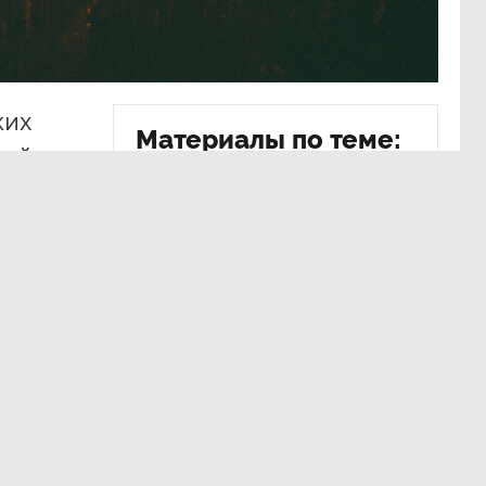
ких
Материалы по теме:
кой
ОБЩЕСТВО
, 31 июл 15:54
ных
Картина недели: 24 — 31 июля
и,
ОБЩЕСТВО
, 24 июл 14:52
Картина недели: 17 — 24 июля
ОБЩЕСТВО
, 17 июл 15:13
Картина недели: 10 — 17 июля
ОБЩЕСТВО
, 10 июл 14:47
ассамблее
Картина недели: 3 — 10 июля
ол