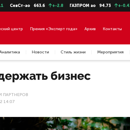
т-ао
663.6
+-2.8
ГАЗПРОМ ао
94.73
+-0.43
ГМКН
еский центр
Премия «Эксперт года»
Архив
Контакты
Аналитика
Новости
Стиль жизни
Мероприятия
держать бизнес
 ПАРТНЕРОВ
22 14:07