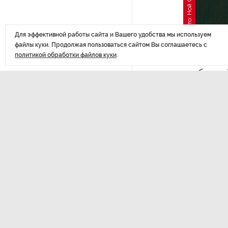
Фото: Ной Окаро
объединяющий поколения
Для эффективной работы сайта и Вашего удобства мы используем
Проект строительства
файлы куки. Продолжая пользоваться сайтом Вы соглашаетесь с
небоскреба «Лахта Центр 2»
Сводка
политикой обработки файлов куки
.
в Петербурге одобрили
событи
военно
Россия может столкнуться
новост
с непрогнозируемыми ЧС
санкци
Качество дорог Петербурга
включая
и Ленобласти оценили
эксперты
Межд
ПМГФ в 2026 году не будет
Россия по
беспрепятс
Стало известно о ритуальном
ООН в Нь
«железном правиле»