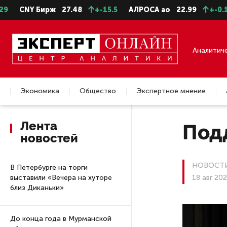
 Бирж
27.48
+-15.5
АЛРОСА ао
22.99
+-0.11
СевС
Аналитич
Экономика
Общество
Экспертное мнение
Недвижимость
Лента
Под
новостей
НОВОСТИ
В Петербурге на торги
выставили «Вечера на хуторе
18 авг 20
близ Диканьки»
До конца года в Мурманской