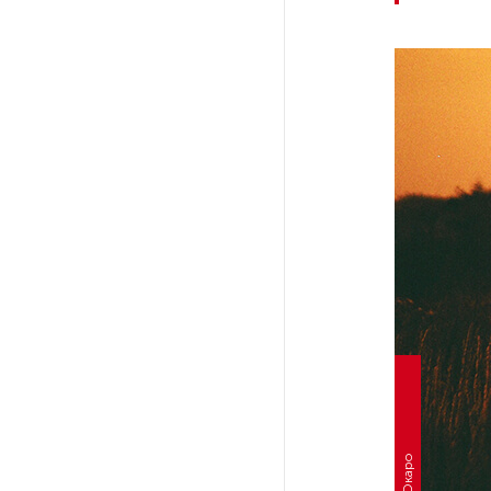
Петербуржца будут судить
за попытку вынести
из магазина 47 плиток
шоколада
В Петербурге осудили
похитителей подростка,
требовавших за него выкуп
На петербургских АЗС сняли
большинство ограничений
В Госдуме рассказали, что
ждет Европу при ядерной
войне
В «СТГТ» состоялся «День
семьи» — праздник,