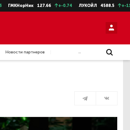
орНик
127.66
+-0.74
ЛУКОЙЛ
4588.5
+-11.5
НЛМ
...
Новости партнеров