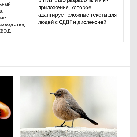
В НИУ ВШЭ разработали ИИ-
льный
приложение, которое
в.
адаптирует сложные тексты для
лые
людей с СДВГ и дислексией
изводства,
ОКВЭД