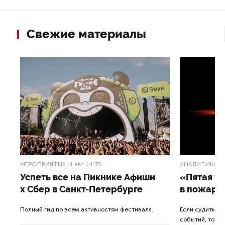
Свежие материалы
МЕРОПРИЯТИЯ
,4 авг 14:35
АНАЛИТИКА
,3
Успеть все на Пикнике Афиши
«Пятая т
x Сбер в Санкт-Петербурге
в пожарн
от
Полный гид по всем активностям фестиваля.
Если судить п
событий, то де