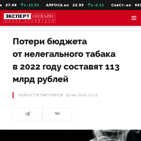
8
+-15.53
АЛРОСА ао
22.99
+-0.11
СевСт-ао
663.6
+
Потери бюджета
от нелегального табака
в 2022 году составят 113
млрд рублей
НОВОСТИ ПАРТНЕРОВ
21 окт 2022 12:12