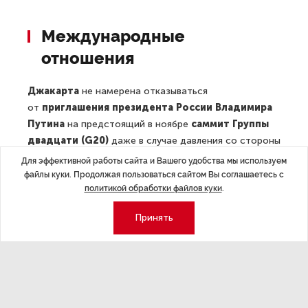
Международные
отношения
Джакарта
не намерена отказываться
от
приглашения президента России Владимира
Путина
на предстоящий в ноябре
саммит Группы
двадцати (G20)
даже в случае давления со стороны
третьих стран. Об этом заявил в интервью ТАСС
Для эффективной работы сайта и Вашего удобства мы используем
посол Индонезии в РФ Хосе Таварес. Дипломат
файлы куки. Продолжая пользоваться сайтом Вы соглашаетесь с
политикой обработки файлов куки
.
напомнил, что президент Индонезии Джоко Видодо
уже направил приглашения всем лидерам G20, включая
Принять
Путина. «Даже если бы другие страны стали оказывать
давление, у нас есть собственная позиция. Мы уже все
пояснили, разослав приглашения», — подчеркнул
посол. Он также отметил, что Индонезия видит
Россию таким же важным участником G20, как
и любого другого. «У нас нет права не звать какого-