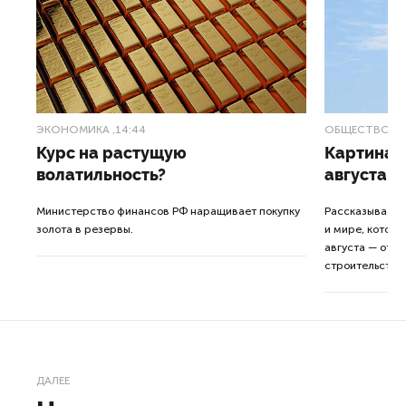
ЭКОНОМИКА
,14:44
ОБЩЕСТВО
,1
Курс на растущую
Картина н
волатильность?
августа
ные
Министерство финансов РФ наращивает покупку
Рассказываем 
золота в резервы.
и мире, которы
августа — от т
строительства 
ДАЛЕЕ