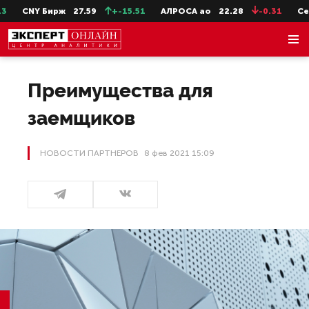
CNY Бирж
27.59
+-15.51
АЛРОСА ао
22.28
-0.31
СевС
Преимущества для
заемщиков
НОВОСТИ ПАРТНЕРОВ
8 фев 2021 15:09