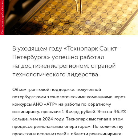
о
т
о:
п
р
е
с
с
-
с
л
у
ж
б
а
«
Т
е
х
н
о
п
а
р
к
С
т
-
П
е
т
е
р
б
у
р
г
а
а
В уходящем году «Технопарк Санкт-
Петербурга» успешно работал
на достижение регионом, страной
технологического лидерства.
Объем грантовой поддержки, полученной
петербургскими технологическими компаниями через
конкурсы АНО «АТР» на работы по обратному
инжинирингу, превысил 1,8 млрд рублей. Это на 46,2%
больше, чем в 2024 году. Технопарк выступал в этом
процессе региональным оператором. По количеству
проектов и исполнителей в области реинжиниринга