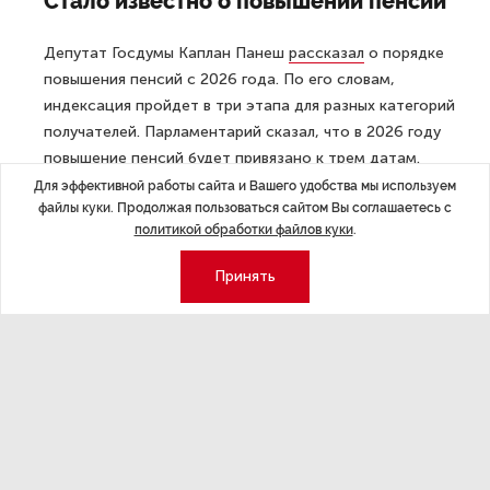
Стало известно о повышении пенсий
Депутат Госдумы Каплан Панеш
рассказал
о порядке
повышения пенсий с 2026 года. По его словам,
индексация пройдет в три этапа для разных категорий
получателей. Парламентарий сказал, что в 2026 году
повышение пенсий будет привязано к трем датам.
С 1 января планируется увеличить страховые пенсии
Для эффективной работы сайта и Вашего удобства мы используем
файлы куки. Продолжая пользоваться сайтом Вы соглашаетесь с
по старости, инвалидности и потере кормильца
политикой обработки файлов куки
.
на 7,6%. С 1 апреля на 6,8% вырастут социальные
пенсии и пенсии по государственному обеспечению,
Принять
а с 1 октября военные пенсии будут пересчитаны
с учетом повышения денежного довольствия на 4%.
Онищенко против четырехдневки
Россияне не будут знать, чем себя занять в случае
перехода на четырехдневную рабочую неделю,
считает
бывший главный санитарный врач РФ,