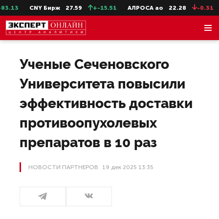
CNY Бирж
27.59
+-15.51
АЛРОСА ао
22.28
-0.31
Сев
Ученые Сеченовского
Университета повысили
эффективность доставки
противоопухолевых
препаратов в 10 раз
НОВОСТИ ПАРТНЕРОВ
19 дек 2025 13:35