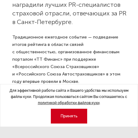
наградили лучших PR-специалистов
страховой отрасли, отвечающих за PR
в Санкт-Петербурге.
Традиционное ежегодное событие — подведение
итогов рейтинга в области связей
с общественностью, организованное финансовым
порталом «ТТ Финанс» при поддержке
«Всероссийского Союза Страховщиков»
и «Российского Союза Автостраховщиков» в этом
году впервые провели в Москве.
Для эффективной работы сайта и Вашего удобства мы используем
В церемонии приняли участие:
Ефремов Сергей
файлы куки. Продолжая пользоваться сайтом Вы соглашаетесь с
Иванович
— вице-президент Всероссийского союза
политикой обработки файлов куки
.
страховщиков,
Яровикова Ирина Анатольевна
—
Принять
Главный редактор деловой газеты «Ведомости
Северо-Запад»,
Триндюк Татьяна Львовна
—
главный редактор портала «ТТ Финанс».