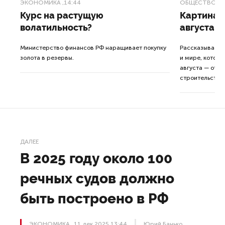
ЭКОНОМИКА
,14:44
ОБЩЕСТВО
,1
Курс на растущую
Картина н
волатильность?
августа
ные
Министерство финансов РФ наращивает покупку
Рассказываем 
золота в резервы.
и мире, которы
августа — от т
строительства 
ДАЛЕЕ
В 2025 году около 100
речных судов должно
быть построено в РФ
ЭКОНОМИКА
11 дек 2025 13:44
Юрий Банько