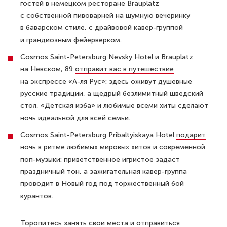
гостей
в немецком ресторане Brauplatz
с собственной пивоварней на шумную вечеринку
в баварском стиле, с драйвовой кавер-группой
и грандиозным фейерверком.
Cosmos Saint-Petersburg Nevsky Hotel и Brauplatz
на Невском, 89
отправит вас в путешествие
на экспрессе «A-ля Рус»: здесь оживут душевные
русские традиции, а щедрый безлимитный шведский
стол, «Детская изба» и любимые всеми хиты сделают
ночь идеальной для всей семьи.
Cosmos Saint-Petersburg Pribaltyiskaya Hotel
подарит
ночь
в ритме любимых мировых хитов и современной
поп-музыки: приветственное игристое задаст
праздничный тон, а зажигательная кавер-группа
проводит в Новый год под торжественный бой
курантов.
Торопитесь занять свои места и отправиться