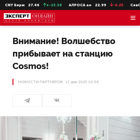
ирж
27.46
+-15.38
АЛРОСА ао
22.99
-0.25
СевСт-ао
65
Внимание! Волшебство
прибывает на станцию
Cosmos!
НОВОСТИ ПАРТНЕРОВ
11 дек 2025 16:04