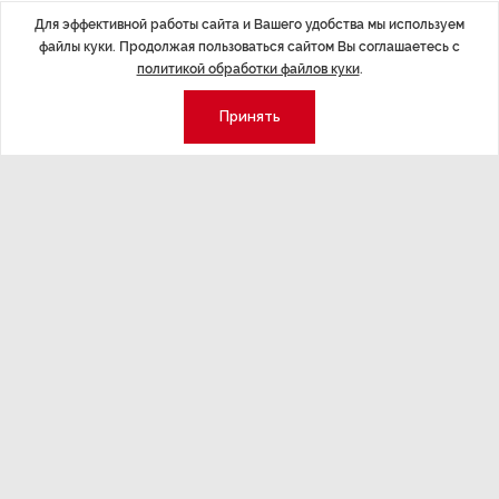
уязвимы
Для эффективной работы сайта и Вашего удобства мы используем
файлы куки. Продолжая пользоваться сайтом Вы соглашаетесь с
Российский предприниматель, владелец футбольного
политикой обработки файлов куки
.
клуба «Краснодар» Сергей Галицкий отмечает:
«Бизнес в спорте убыточен». В этом утверждении
Принять
есть доля правды, если говорить о региональных
спортивных лигах, которые чаще всего должны
обеспечивать себя самостоятельно или ожидать
поддержку местных комитетов по физической
культуре и спорту. Важно отметить: расходы
федеральной казны на 2026 год по статье
«физкультура и спорта» составят всего 0,2% (
74,5 млрд. рублей
) от общего объема бюджета. Это
наименьший показатель в сравнении с другими
статьями расходов.
Трансляции соревнований: источник
дохода и способ популяризации