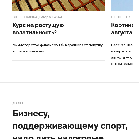
ЭКОНОМИКА
,Вчера 14:44
ОБЩЕСТВО
,В
Курс на растущую
Картина н
волатильность?
августа
ные
Министерство финансов РФ наращивает покупку
Рассказываем 
золота в резервы.
и мире, которы
августа — от т
строительства 
ДАЛЕЕ
Бизнесу,
поддерживающему спорт,
надо дать налоговые