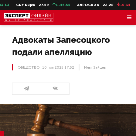
CNY Бирж
27.59
+-15.51
АЛРОСА ао
22.28
-0.31
Сев
Адвокаты Запесоцкого
подали апелляцию
ОБЩЕСТВО
10 ноя 2025 17:52
Илья Зайцев