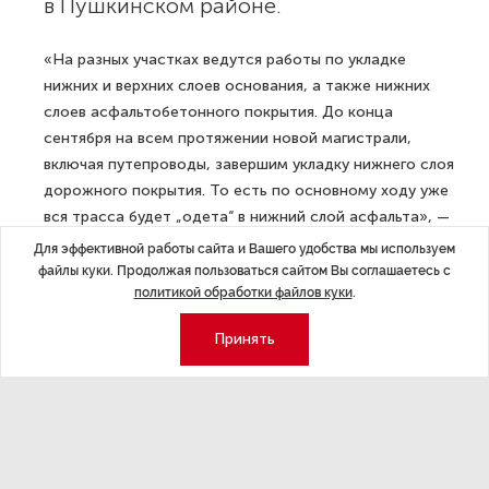
в Пушкинском районе.
«На разных участках ведутся работы по укладке
нижних и верхних слоев основания, а также нижних
слоев асфальтобетонного покрытия. До конца
сентября на всем протяжении новой магистрали,
включая путепроводы, завершим укладку нижнего слоя
дорожного покрытия. То есть по основному ходу уже
вся трасса будет „одета“ в нижний слой асфальта», —
объясняет технический руководитель контракта
Для эффективной работы сайта и Вашего удобства мы используем
АО «ВАД» Александр Егоров.
файлы куки. Продолжая пользоваться сайтом Вы соглашаетесь с
политикой обработки файлов куки
.
Одновременно с дорожными работами прокладывают
Принять
инженерные сети: монтируют системы наружного
освещения и дождевой канализации, обустраивают
дорогу средствами организации дорожного движения.
Ведутся работы по благоустройству прилегающей
территории, включая монтаж 4 тыс. м шумозащитных
экранов.