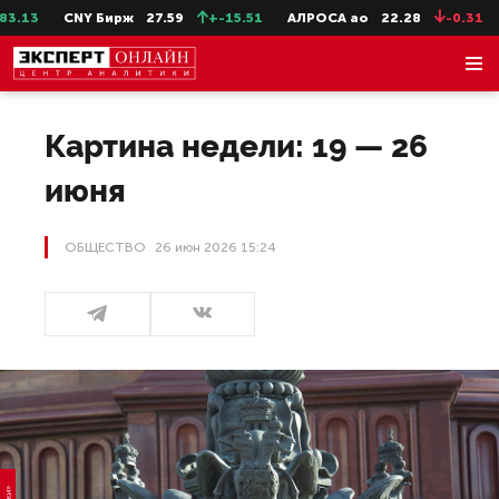
CNY Бирж
27.59
+-15.51
АЛРОСА ао
22.28
-0.31
Сев
Картина недели: 19 — 26
июня
ОБЩЕСТВО
26 июн 2026 15:24