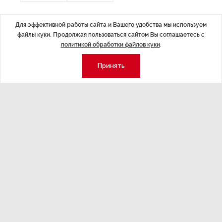
Для эффективной работы сайта и Вашего удобства мы используем
файлы куки. Продолжая пользоваться сайтом Вы соглашаетесь с
политикой обработки файлов куки
.
Принять
ru.wikipedia.org
ВТБ первым из российских банков
заявил о разработке комплекса мер
помощи заемщикам, которые
пострадали от эпидемии
коронавируса. Работать по этой
программе банк начнет с 31 марта.