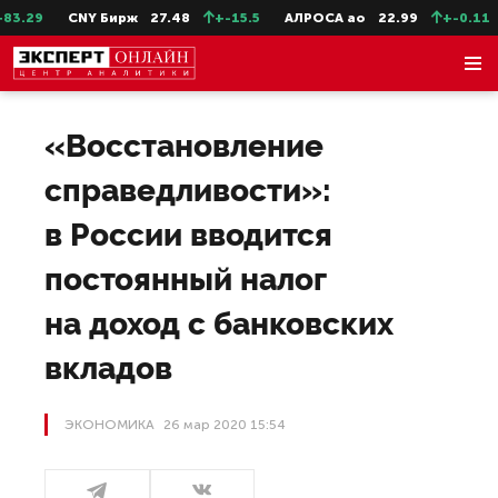
CNY Бирж
27.48
+-15.5
АЛРОСА ао
22.99
+-0.11
СевСт-
«Восстановление
справедливости»:
в России вводится
постоянный налог
на доход с банковских
вкладов
ЭКОНОМИКА
26 мар 2020 15:54