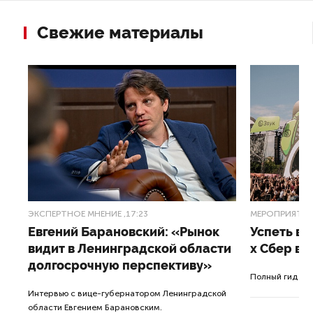
Свежие материалы
ЭКСПЕРТНОЕ МНЕНИЕ
,17:23
МЕРОПРИЯТИ
Евгений Барановский: «Рынок
Успеть вс
видит в Ленинградской области
x Сбер в 
долгосрочную перспективу»
ле
Полный гид по
Интервью с вице-губернатором Ленинградской
а.
области Евгением Барановским.